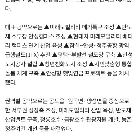
다.
대표 공약으로는 ▲미래모빌리티 메가특구 조성 ▲반도
체 소부장 안성캠퍼스 조성 ▲현대차 미래모빌리티 배터
리 캠퍼스 연계 산업 육성 ▲잠실~안성~청주공항 광역
급행철도(JTX) 추진 ▲평택~부발선 철도망 구축 ▲안성
도시공사 설립 ▲청년친화도시 조성 ▲시민맞춤형 통합
돌봄 체계 구축 ▲안성형 햇빛연금 프로젝트 등을 제시
했다.
권역별 공약으로는 공도읍·원곡면·양성면을 중심으로
한 서부권 성장축 조성, 미래모빌리티 산업 육성, 반도체
산업벨트 구축, 청룡호수·금광호수 관광자원 개발, 농촌
정주여건 개선 등을 내걸었다.