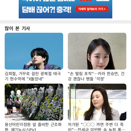
많이 본 기사
김희철, 거꾸로 걸린 광복절 태극
"손 떨림 포착"…카라 한승연, 건
기 현수막에 "X돌았네"
강 괜찮나 팬들 '걱정'
용산어린이정원 앞 즐비한 근조화
차가원 "○○○ 까면 주변 다 죽
환, 왜?[뉴시스Pic]
어"…전세금 미반환 속 녹취 폭로