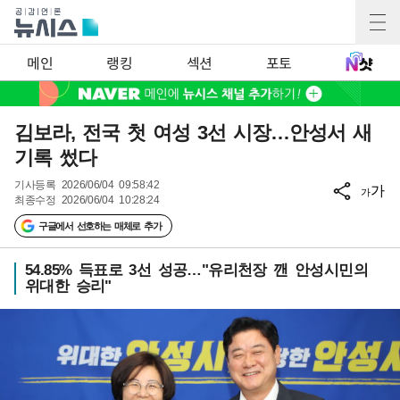
메인
랭킹
섹션
포토
김보라, 전국 첫 여성 3선 시장…안성서 새
기록 썼다
기사등록
2026/06/04 09:58:42
가
가
최종수정
2026/06/04 10:28:24
구글에서 선호하는 매체로 추가
54.85% 득표로 3선 성공…"유리천장 깬 안성시민의
위대한 승리"