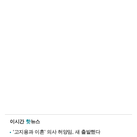
이시간
핫
뉴스
'고지용과 이혼' 의사 허양임, 새 출발했다