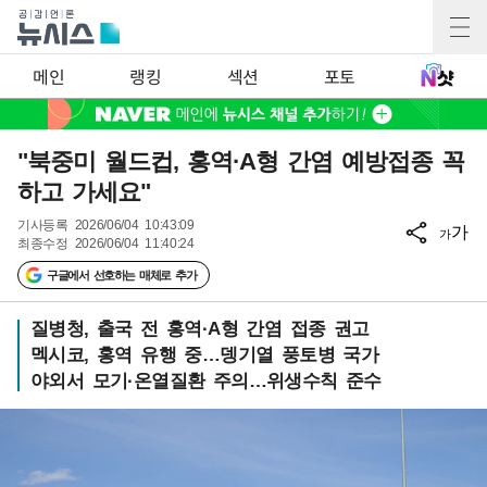
메인
랭킹
섹션
포토
"북중미 월드컵, 홍역·A형 간염 예방접종 꼭
하고 가세요"
기사등록
2026/06/04 10:43:09
가
가
최종수정
2026/06/04 11:40:24
구글에서 선호하는 매체로 추가
질병청, 출국 전 홍역·A형 간염 접종 권고
멕시코, 홍역 유행 중…뎅기열 풍토병 국가
야외서 모기·온열질환 주의…위생수칙 준수