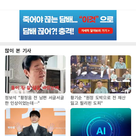
많이 본 기사
정보석 "황정음 전 남편 서글서글
황기순 "원정 도박으로 전 재산
한 인상이었는데…"
잃고 필리핀 도피"