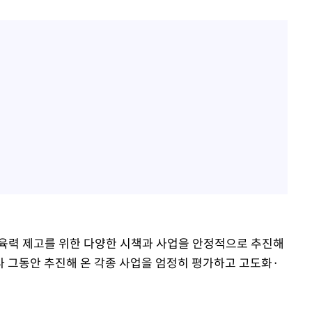
방은희, 母 고독사에 오열 
1
틀 만에 발견"
에서 두차
김지수, '여행사 대표' 변
2
20일 후
니…"
"바지 벗고 앞뒤로 돌아야
3
서아, 기쁨조 검사 수치심
"신약 찾자"…정부 과제로
4
바이오
"여군 지원 막힌 UDT 훈
5
다"…707 출신 女유튜버 
한화큐셀·OCI, 美 수입
6
격제 도입에…"공정 경쟁
교육력 제고를 위한 다양한 시책과 사업을 안정적으로 추진해
영"
서인영 "환희가 크리스마스
7
다 그동안 추진해 온 각종 사업을 엄정히 평가하고 고도화·
폭로