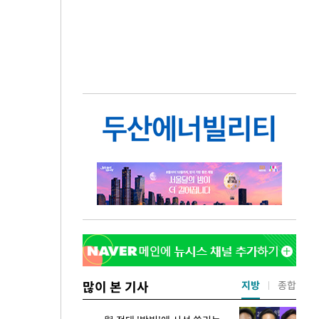
많이 본 기사
지방
종합