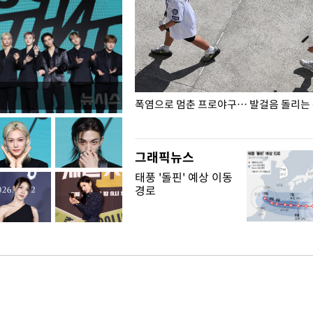
전남광주… 열화상 카메라에 담긴
폭염으로 멈춘 프로야구… 발걸음 돌리는
그래픽뉴스
태풍 '돌핀' 예상 이동
경로