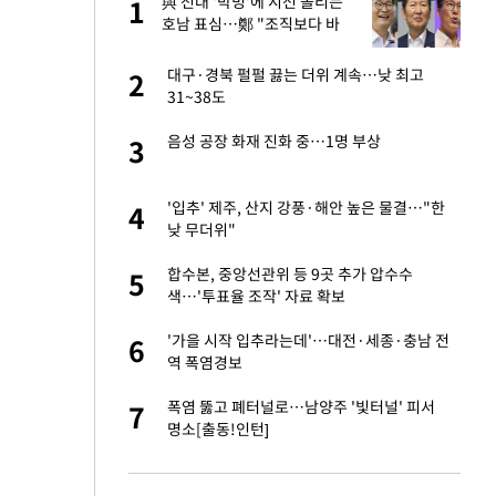
"이
與 전대 '박빙'에 시선 쏠리는
1
1
호남 표심…鄭 "조직보다 바
람" vs 金 "내가 과반"
신 근황 "가볼 만하
대구·경북 펄펄 끓는 더위 계속…낮 최고
2
2
31~38도
 했다"…탈북민 김
음성 공장 화재 진화 중…1명 부상
3
3
 회상
 속도내는 K-제약
'입추' 제주, 산지 강풍·해안 높은 물결…"한
4
4
낮 무더위"
련 직접 해봤습니
합수본, 중앙선관위 등 9곳 추가 압수수
5
5
'완벽 소화'
색…'투표율 조작' 자료 확보
 폴리실리콘 최저가
'가을 시작 입추라는데'…대전·세종·충남 전
6
6
·수익성 개선 환
역 폭염경보
 같이 보내자 해"
폭염 뚫고 폐터널로…남양주 '빛터널' 피서
7
7
명소[출동!인턴]