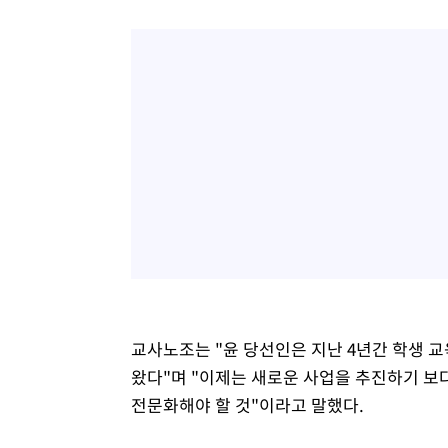
태
-21365초 전 >
입추에도 극한더위…서울 낮 39도 '폭염중대경보'
-16329초 전 >
이란, 호르무즈서 "적국 목표물들"과 대치로 남부 케슘섬
례 큰 폭발음
-15044초 전 >
[속보]美, 폴리실리콘 수입 규제…파생제품 15% 관세, 1
발효
-13195초 전 >
[속보]트럼프, 美 원정출산 금지 행정명령 서명
-10895초 전 >
[속보] 뉴욕증시, 일제 하락 마감…나스닥 0.06%↓
교사노조는 "윤 당선인은 지난 4년간 학생 
왔다"며 "이제는 새로운 사업을 추진하기 보
전문화해야 할 것"이라고 말했다.