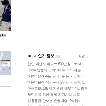
 팬들
이 대통령, '청년 대책 속도 높여야…폭염 문제도
입추 코앞인데 전
총력 대응'