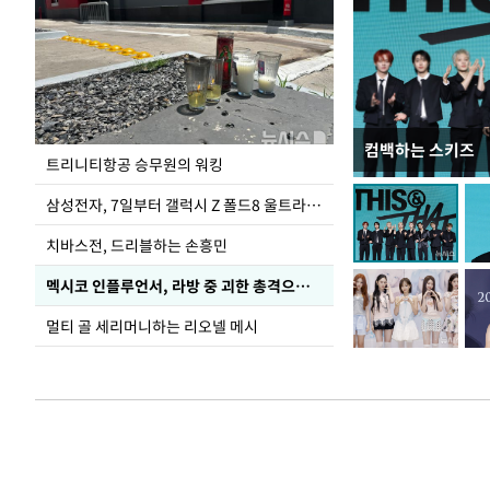
컴백하는 스키즈
입추 하루 앞둔 
트리니티항공 승무원의 워킹
폭염
삼성전자, 7일부터 갤럭시 Z 폴드8 울트라·폴드8·플립8 출시
치바스전, 드리블하는 손흥민
멕시코 인플루언서, 라방 중 괴한 총격으로 사망
멀티 골 세리머니하는 리오넬 메시