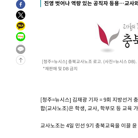
진영 벗어나 역량 있는 공직자 등용…교사
-16329초 전 >
이란, 호르무즈서 "적국 목표물들"과 대치로 남부 케슘섬
례 큰 폭발음
-15044초 전 >
[속보]美, 폴리실리콘 수입 규제…파생제품 15% 관세, 1
발효
-13195초 전 >
[속보]트럼프, 美 원정출산 금지 행정명령 서명
-10895초 전 >
[속보] 뉴욕증시, 일제 하락 마감…나스닥 0.06%↓
-32093초 전 >
[속보]'채상병 순직 책임' 임성근, 항소심도 징역 3년
-31959초 전 >
[속보]종합특검, '관저이전 봐주기 감사' 유병호 구속기소
-28559초 전 >
민주 콩고 에볼라환자 4천명 돌파, 4053명 발생 1850명
[청주=뉴시스] 충북교사노조 로고. (사진=뉴시스 DB).
-27809초 전 >
[속보]'300억원대 사기 혐의' 차가원 대표 구속 송치
*재판매 및 DB 금지
-27003초 전 >
"미 전국적 살모네라 식중독 원인은 멕시코산 할라피뇨"--
-25516초 전 >
[속보]경찰·노동부, HL만도 평택사업장 끼임 사망 관련
-25397초 전 >
[속보]합수본, '투표율 허위 입력' 중앙·서울·경기도 선관
[청주=뉴시스] 김재광 기자 = 9회 지방선
압수수색
-25152초 전 >
[속보]원·달러 환율, 오전 9시 1423.8원
합(교사노조)은 학생, 교사, 학부모 등 교육
-24948초 전 >
[속보]삼성전자·SK하이닉스 동반 강보합…1%대 상승 
-24934초 전 >
[속보]코스닥, 5.95포인트(0.74%) 상승한 807.62개장
교사노조는 4일 민선 9기 충북교육을 이끌 
-24902초 전 >
[속보]코스피, 6300선 재탈환…1.09% 오른 6365.07 
-22067초 전 >
시리아 다마스쿠스 교외에서 미니버스 폭발.. 14명 부상, 