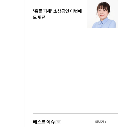
'홈플 피해' 소상공인 이번에
도 뒷전