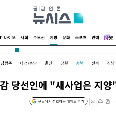
IT·바이오
사회
수도권
지방
문화
스포츠
연예
 사망
 CDC
전남광주
대전/충남
울산
강원
충북
전북
경남
 압수수색
위 등 9곳
감 당선인에 "새사업은 지양
출발
개장
구글에서 선호하는 매체로 추가
3명은 중