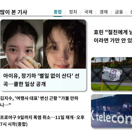
많이 본 기사
종합
정치
국제
경제
금융
효린 "절친에게
이라면 가만 안 
아이유, 장기하 '별일 없이 산다' 선
곡…쿨한 일상 공개
김지수, '여행사 대표' 변신 근황 "가볼 만하
니…"
프로야구 9일까지 폭염 취소…11일 재개·오후
7시 시작(종합)