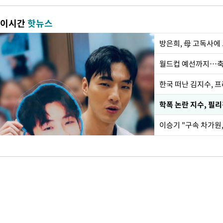
이시간
핫뉴스
방은희, 母 고독사에 
월드컵 예선까지…축
한국 떠난 김지수, 
학폭 논란 지수, 필
이승기 "구속 차가원,