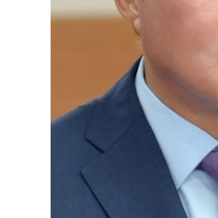
3시간 전 >
[속보]코스닥, 800p 회복…0.26% 오른 801.67 마감
3시간 전 >
[속보]코스피, 301.88포인트(4.58%) 내린 6296.38 마감
3시간 전 >
[속보]원·달러 환율, 0.7원 내린 1423.8원 마감
4시간 전 >
"여기 떨어졌다"…다누리, 스페이스X 로켓 달 충돌 흔적 포착
5시간 전 >
손흥민, 5경기 연속골 실패…LAFC는 승부차기 끝 과달라하라 격파
7시간 전 >
내일까지 39도 '펄펄'…기상청 "태풍 지나며 폭염 잠시 꺾인다"