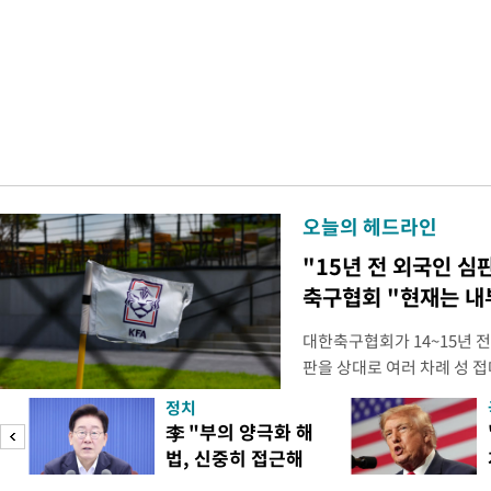
오늘의 헤드라인
"15년 전 외국인 심
축구협회 "현재는 내
대한축구협회가 14~15년 
판을 상대로 여러 차례 성 접
구계에 따르면 국회의 한 의원
정치
년 국제심판 10여 명에게 성
李 "부의 양극화 해
축구협회는 외국인 심판과 감
법, 신중히 접근해
수십만원에서 많게는 100만
야"