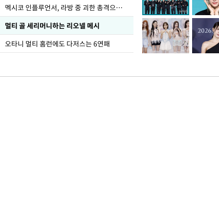
멕시코 인플루언서, 라방 중 괴한 총격으로 사망
멀티 골 세리머니하는 리오넬 메시
오타니 멀티 홈런에도 다저스는 6연패