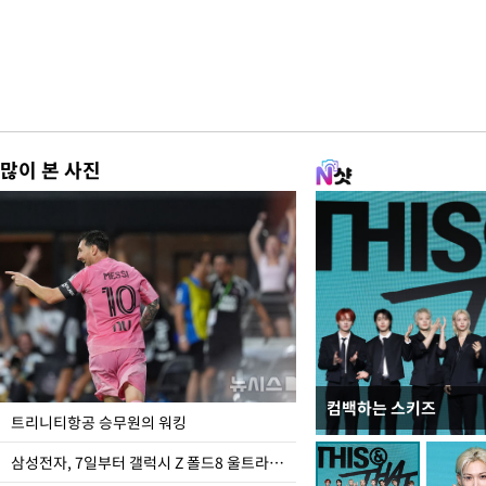
많이 본 사진
컴백하는 스키즈
입추 하루 앞둔 전남광
트리니티항공 승무원의 워킹
폭염
삼성전자, 7일부터 갤럭시 Z 폴드8 울트라·폴드8·플립8 출시