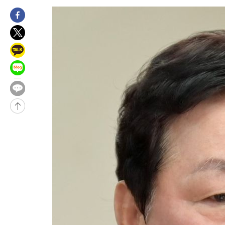
5시간 전 >
손흥민, 5경기 연속골 실패…LAFC는 승부차기 끝 과달라하라 격파
7시간 전 >
내일까지 39도 '펄펄'…기상청 "태풍 지나며 폭염 잠시 꺾인다"
-12885초 전 >
'월드컵 탈락 후폭풍' 축구협회…11시간 걸린 초유의 압수수색
합)
-12321초 전 >
[속보] 뉴욕증시, 혼조 출발…나스닥 0.3%↓, 다우 0.14%↑
-11114초 전 >
축구협회, 15년 전 심판 성 접대 파문에 "현재는 내부 지침 준수
-9799초 전 >
경찰, '홍명보는 2순위' 결론냈던 스포츠윤리센터도 압수수색
1시간 전 >
[속보]합참 "北 발사체는 단거리탄도미사일…감시·경계태세 강화
1시간 전 >
日방위성, 北이 동해로 쏜 발사체는 탄도미사일 가능성
1시간 전 >
[속보] SKT, 에이닷 서비스 장애 발생…"원인 파악 중"
1시간 전 >
[속보]합참 "북, 동해상으로 미상 발사체 발사"
2시간 전 >
'낮 최고 39도' 불볕더위…한밤 열대야도 계속[내일날씨]
2시간 전 >
[속보]7~9일 프로야구 3연전도 폭염 취소…11일 재개
2시간 전 >
"韓 외환시장 개입 관측 배경엔 美의 대한국 무역적자 있어"
2시간 전 >
'월드컵 탈락 후폭풍' 축구협회…초유의 압수수색에 '충격·당황'
2시간 전 >
서울 낮 37.9도, 올여름 최고치 경신…영등포 순간 '40도'
2시간 전 >
[속보]종합특검, 대검 추가 압수수색…내란 중요임무종사 혐의