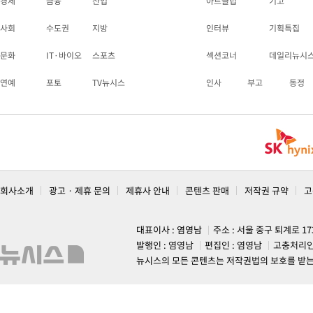
경제
금융
산업
아트클럽
기고
사회
수도권
지방
인터뷰
기획특집
문화
IT·바이오
스포츠
섹션코너
데일리뉴시
연예
포토
TV뉴시스
인사
부고
동정
회사소개
광고 · 제휴 문의
제휴사 안내
콘텐츠 판매
저작권 규약
고
대표이사 : 염영남
주소 : 서울 중구 퇴계로 1
발행인 : 염영남
편집인 : 염영남
고충처리인
뉴시스의 모든 콘텐츠는 저작권법의 보호를 받는 바, 무