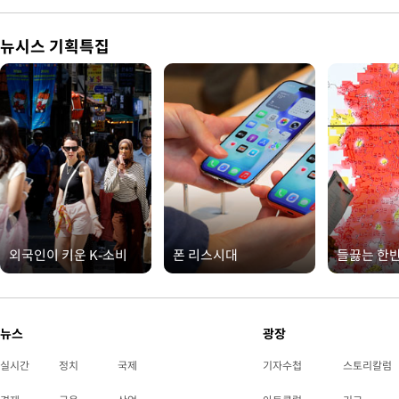
뉴시스 기획특집
외국인이 키운 K-소비
폰 리스시대
들끓는 한
뉴스
광장
실시간
정치
국제
기자수첩
스토리칼럼