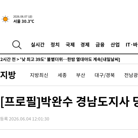
-11094초 전 >
축구협회, 15년 전 심판 성 접대 파문에 "현재는 내부 지침 준수
-9779초 전 >
경찰, '홍명보는 2순위' 결론냈던 스포츠윤리센터도 압수수색
2026.08.07 (금)
서울 30.3℃
1시간 전 >
[속보]합참 "北 발사체는 단거리탄도미사일…감시·경계태세 강화
1시간 전 >
日방위성, 北이 동해로 쏜 발사체는 탄도미사일 가능성
1시간 전 >
[속보] SKT, 에이닷 서비스 장애 발생…"원인 파악 중"
실시간
정치
국제
경제
금융
산업
IT·
1시간 전 >
[속보]합참 "북, 동해상으로 미상 발사체 발사"
2시간 전 >
'낮 최고 39도' 불볕더위…한밤 열대야도 계속[내일날씨]
2시간 전 >
[속보]7~9일 프로야구 3연전도 폭염 취소…11일 재개
지방
지방최신
세종
부산
대구/경북
전남광
2시간 전 >
"韓 외환시장 개입 관측 배경엔 美의 대한국 무역적자 있어"
2시간 전 >
'월드컵 탈락 후폭풍' 축구협회…초유의 압수수색에 '충격·당황'
2시간 전 >
서울 낮 37.9도, 올여름 최고치 경신…영등포 순간 '40도'
[프로필]박완수 경남도지사 
2시간 전 >
[속보]종합특검, 대검 추가 압수수색…내란 중요임무종사 혐의
3시간 전 >
[속보]코스닥, 800p 회복…0.26% 오른 801.67 마감
등록 2026.06.04 12:01:30
3시간 전 >
[속보]코스피, 301.88포인트(4.58%) 내린 6296.38 마감
3시간 전 >
[속보]원·달러 환율, 0.7원 내린 1423.8원 마감
4시간 전 >
"여기 떨어졌다"…다누리, 스페이스X 로켓 달 충돌 흔적 포착