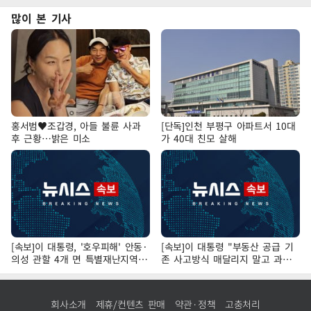
많이 본 기사
홍서범♥조갑경, 아들 불륜 사과
[단독]인천 부평구 아파트서 10대
후 근황…밝은 미소
가 40대 친모 살해
[속보]이 대통령, '호우피해' 안동·
[속보]이 대통령 "부동산 공급 기
의성 관할 4개 면 특별재난지역
존 사고방식 매달리지 말고 과감
선포
히 실천"
회사소개
제휴/컨텐츠 판매
약관·정책
고충처리