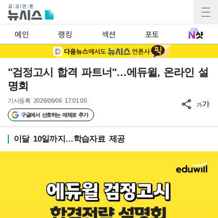
메인
랭킹
섹션
포토
"검정고시 합격 파트너"…에듀윌, 온라인 설
명회
기사등록
2026/06/06 17:01:00
가
가
구글에서 선호하는 매체로 추가
이달 10일까지…학습자료 제공