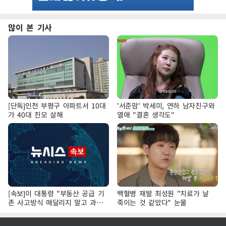
많이 본 기사
[단독]인천 부평구 아파트서 10대
'서준맘' 박세미, 연하 남자친구와
가 40대 친모 살해
열애 "결혼 생각도"
[속보]이 대통령 "부동산 공급 기
백혈병 재발 최성원 "치료가 날
존 사고방식 매달리지 말고 과감
죽이는 것 같았다" 눈물
히 실천"