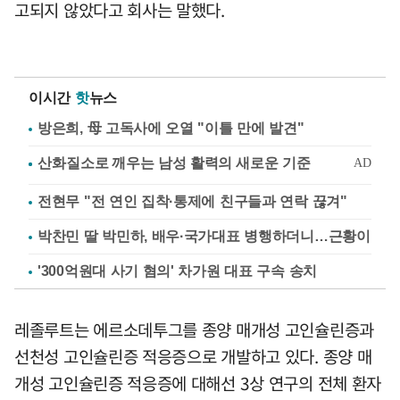
고되지 않았다고 회사는 말했다.
이시간
핫
뉴스
방은희, 母 고독사에 오열 "이틀 만에 발견"
전현무 "전 연인 집착·통제에 친구들과 연락 끊겨"
박찬민 딸 박민하, 배우·국가대표 병행하더니…근황이
'300억원대 사기 혐의' 차가원 대표 구속 송치
레졸루트는 에르소데투그를 종양 매개성 고인슐린증과
선천성 고인슐린증 적응증으로 개발하고 있다. 종양 매
개성 고인슐린증 적응증에 대해선 3상 연구의 전체 환자