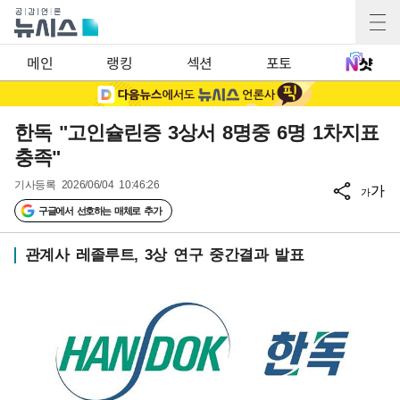
메인
랭킹
섹션
포토
한독 "고인슐린증 3상서 8명중 6명 1차지표
충족"
기사등록
2026/06/04 10:46:26
가
가
구글에서 선호하는 매체로 추가
관계사 레졸루트, 3상 연구 중간결과 발표