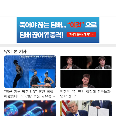
많이 본 기사
"여군 지원 막힌 UDT 훈련 직접
전현무 "전 연인 집착에 친구들과
해봤습니다"…707 출신 女유튜버
연락 끊어"
'완벽 소화'