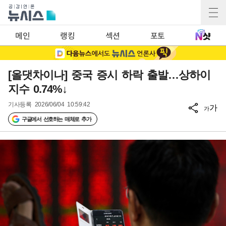
메인
랭킹
섹션
포토
[올댓차이나] 중국 증시 하락 출발…상하이
지수 0.74%↓
기사등록
2026/06/04 10:59:42
가
가
구글에서 선호하는 매체로 추가