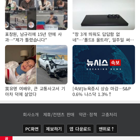
표창원, 남규리에 15년 만에 사
"창 3개 띄워도 답답함 없
과…"제가 틀렸습니다"
네"…'폴드8 울트라', 일주일 써보
니
英유명 여배우, 큰 교통사고서 기
[속보]뉴욕증시 상승 마감…S&P
아차 덕에 살았다
0.6% 나스닥 1.3%↑
회사소개
제휴/컨텐츠 판매
약관·정책
고충처리
PC화면
제보하기
앱 다운로드
맨위로↑
광