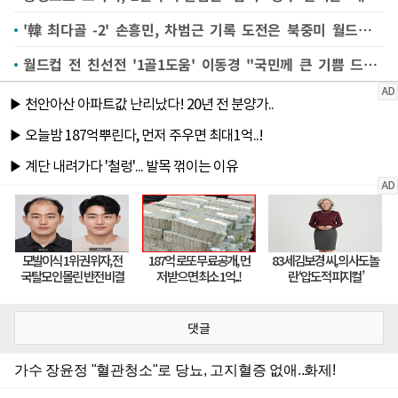
'韓 최다골 -2' 손흥민, 차범근 기록 도전은 북중미 월드컵에서
월드컵 전 친선전 '1골1도움' 이동경 "국민께 큰 기쁨 드릴 것"(종합)
댓글