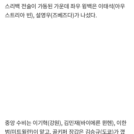
스리백 전술이 가동된 가운데 좌우 윙백은 이태석(아우
스트리아 빈), 설영우(즈베즈다)가 나섰다.
중앙 수비는 이기혁(강원), 김민재(바이에른 뮌헨), 이한
범(미트윌란)이 맡고, 골키퍼 장갑은 김승규(도쿄)가 꼈