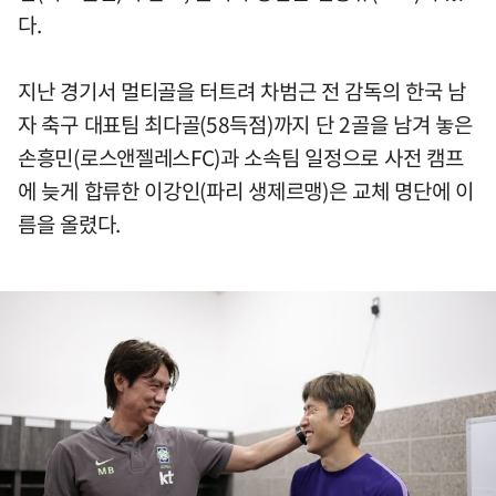
다.
지난 경기서 멀티골을 터트려 차범근 전 감독의 한국 남
자 축구 대표팀 최다골(58득점)까지 단 2골을 남겨 놓은
손흥민(로스앤젤레스FC)과 소속팀 일정으로 사전 캠프
에 늦게 합류한 이강인(파리 생제르맹)은 교체 명단에 이
름을 올렸다.