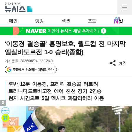
메인
랭킹
섹션
포토
'이동경 결승골' 홍명보호, 월드컵 전 마지막
엘살바도르전 1-0 승리(종합)
기사등록
2026/06/04 12:12:40
가
가
구글에서 선호하는 매체로 추가
후반 12분 이동경, 프리킥 결승골 터트려
트리니다드토바고전 에어 친선 경기 2연승
현지 시간으로 5일 멕시코 과달라하라 이동
X