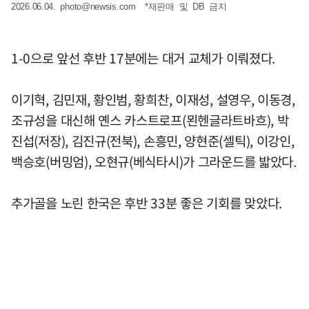
2026.06.04.
photo@newsis.com
*재판매 및 DB 금지
1-0으로 앞선 후반 17분에는 대거 교체가 이뤄졌다.
이기혁, 김민재, 황인범, 황희찬, 이재성, 설영우, 이동경,
조규성을 대신해 옌스 카스트로프(묀헨글라트바흐), 박
진섭(저장), 김진규(전북), 손흥민, 양현준(셀틱), 이강인,
백승호(버밍엄), 오현규(베식타시)가 그라운드를 밟았다.
추가골을 노린 한국은 후반 33분 좋은 기회를 맞았다.