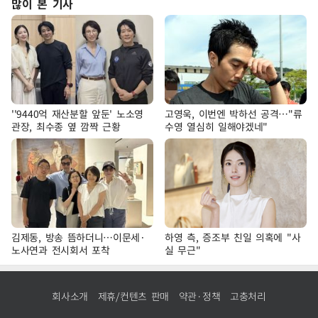
많이 본 기사
''9440억 재산분할 앞둔' 노소영
고영욱, 이번엔 박하선 공격…"류
관장, 최수종 옆 깜짝 근황
수영 열심히 일해야겠네"
김제동, 방송 뜸하더니…이문세·
하영 측, 증조부 친일 의혹에 "사
노사연과 전시회서 포착
실 무근"
회사소개
제휴/컨텐츠 판매
약관·정책
고충처리