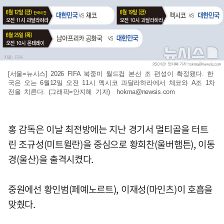
[서울=뉴시스] 2026 FIFA 북중미 월드컵 본선 조 편성이 확정됐다. 한
국은 오는 6월12일 오전 11시 멕시코 과달라하라에서 체코와 A조 1차
전을 치른다. (그래픽=안지혜 기자)
hokma@newsis.com
홍 감독은 이날 최전방에는 지난 경기서 멀티골을 터트
린 조규성(미트윌란)을 중심으로 황희찬(울버햄튼), 이동
경(울산)을 출격시켰다.
중원에선 황인범(페예노르트), 이재성(마인츠)이 호흡을
맞췄다.