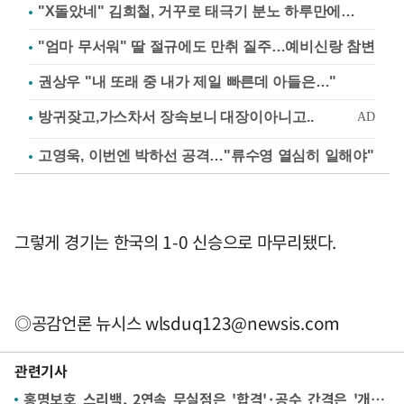
"X돌았네" 김희철, 거꾸로 태극기 분노 하루만에…
"엄마 무서워" 딸 절규에도 만취 질주…예비신랑 참변
권상우 "내 또래 중 내가 제일 빠른데 아들은…"
고영욱, 이번엔 박하선 공격…"류수영 열심히 일해야"
그렇게 경기는 한국의 1-0 신승으로 마무리됐다.
◎공감언론 뉴시스
wlsduq123@newsis.com
관련기사
홍명보호 스리백, 2연속 무실점은 '합격'·공수 간격은 '개선점'