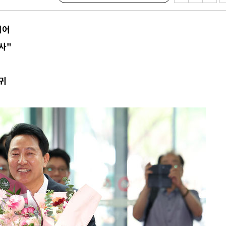
집어
사"
·서미화·
1위… 정
복귀
鄭
위해 뛸
승리
내일날씨]
 원해 아
보