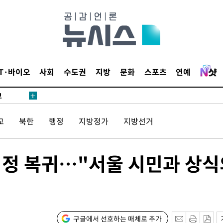
1위… 정
鄭
위해 뛸
승리
내일날씨]
IT·바이오
사회
수도권
지방
문화
스포츠
연예
 원해 아
보
교
북한
행정
지방정가
지방선거
 시정 복귀…"서울 시민과 상
속[다음주
다"
구글에서 선호하는 매체로 추가
려 죄송"