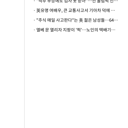
· "척추 부상에도 검사 못 받아"…전 올림픽 선수, 美봅슬레이협회 상대 소송
· 英유명 여배우, 큰 교통사고서 기아차 덕에 살았다
· "주식 매일 사고판다"는 美 젊은 남성들…64%가 "나는 인생의 패배자“
· 엘베 문 열리자 지팡이 '퍽'…노인의 택배기사 폭행 이유