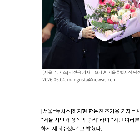
1시간 전 >
여수 오동도 해상서 모터보트 전복…1명 사망·1명 실종
2시간 전 >
극한폭염 한풀 꺾이지만…'낮 최고 35도' 무더위, 열대야 계
날씨]
3시간 전 >
축구협회 "압수수색·성접대 논란 사과…쇄신의 기회로 삼겠
3시간 전 >
[속보]'압수수색·성접대 논란' 축구협회 "실망과 걱정 안겨드
7시간 전 >
'최고 37도' 폭염 지속…강원동해안 최대 150㎜ 비
9시간 전 >
[속보]뉴욕증시 상승 마감…S&P 0.6% 나스닥 1.3%↑
[서울=뉴시스] 김선웅 기자 = 오세훈 서울특별시장 
2026.06.04.
mangusta@newsis.com
[서울=뉴시스]하지현 한은진 조기용 기자 = 
"서울 시민과 상식의 승리"라며 "시민 여러
하게 세워주셨다"고 밝혔다.