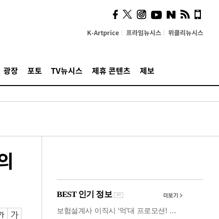
사이 해답 찾았죠"…알을
깨고 나온 '초자아'
K-Artprice
프라임뉴시스
위클리뉴시스
광장
포토
TV뉴시스
제휴 콘텐츠
제보
식의