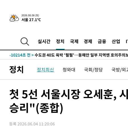
한민수·김용 순
-18637초 전 >
[속보]김민석, 與 전대 당원투표 누적 득표율 45.42%로 
청래 44.56%
-17919초 전 >
[속보]與 대표 경선 제주·인천 당원투표…金 47.75%·
2026.08.08 (토)
서울 27.1℃
42.08%·宋 10.17%
-17453초 전 >
이강인 "아틀레티코 이적 기뻐…등번호 7번 의미보단 팀 
것"
-17388초 전 >
[속보]與 당대표 경선, 제주·인천 권리당원 투표 김민석 
-11162초 전 >
낮 최고 35도 '무더위'…동해안 시간당 30㎜ '강한 비'[
실시간
정치
국제
경제
금융
산업
-10432초 전 >
[속보]이강인 "감독님이 원하는 마음 느꼈고, 많은 트로피
틀레티코 이적"
-10214초 전 >
수도권 40도 육박 '펄펄'…동해안 일부 지역엔 호의주의
-9183초 전 >
온열질환 사망자 3명 늘어…누적 환자 3000명 돌파
정치
정치최신
청와대
국회/정당
국방/외
-3128초 전 >
강릉에 시간당 81.4㎜ 물폭탄…도로 잠기고 담벼락 붕괴
12분 전 >
백운산서 80년근 천종산삼 9뿌리 발견…감정가 1.3억원
50분 전 >
선재도서 해루질 나섰다 실종 60대, 닷새 만에 숨진 채 발견
첫 5선 서울시장 오세훈,
1시간 전 >
남자 농구, 나고야 아시안게임서 '홈팀' 일본과 한일전
승리"(종합)
1시간 전 >
여수 오동도 해상서 모터보트 전복…1명 사망·1명 실종
2시간 전 >
극한폭염 한풀 꺾이지만…'낮 최고 35도' 무더위, 열대야 계
날씨]
3시간 전 >
축구협회 "압수수색·성접대 논란 사과…쇄신의 기회로 삼겠
등록 2026.06.04 11:20:06
3시간 전 >
[속보]'압수수색·성접대 논란' 축구협회 "실망과 걱정 안겨드