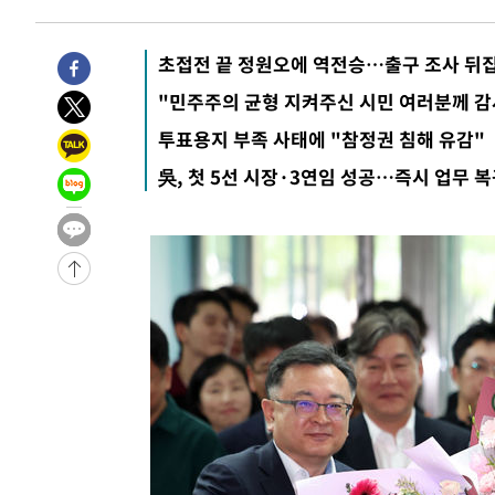
7시간 전 >
'최고 37도' 폭염 지속…강원동해안 최대 150㎜ 비
9시간 전 >
[속보]뉴욕증시 상승 마감…S&P 0.6% 나스닥 1.3%↑
초접전 끝 정원오에 역전승…출구 조사 뒤
-27657초 전 >
이란 "호르무즈 재개방 합의 근접…美 배상 선행돼야"
"민주주의 균형 지켜주신 시민 여러분께 감
-18704초 전 >
[속보]與최고위원 제주·인천 순회경선…박선원·최민희
투표용지 부족 사태에 "참정권 침해 유감"
한민수·김용 순
-18657초 전 >
[속보]김민석, 與 전대 당원투표 누적 득표율 45.42%로 
吳, 첫 5선 시장·3연임 성공…즉시 업무 
청래 44.56%
-17939초 전 >
[속보]與 대표 경선 제주·인천 당원투표…金 47.75%·
42.08%·宋 10.17%
-17473초 전 >
이강인 "아틀레티코 이적 기뻐…등번호 7번 의미보단 팀 
것"
-17408초 전 >
[속보]與 당대표 경선, 제주·인천 권리당원 투표 김민석 
-11182초 전 >
낮 최고 35도 '무더위'…동해안 시간당 30㎜ '강한 비'[
-10452초 전 >
[속보]이강인 "감독님이 원하는 마음 느꼈고, 많은 트로피
틀레티코 이적"
-10234초 전 >
수도권 40도 육박 '펄펄'…동해안 일부 지역엔 호의주의
-9203초 전 >
온열질환 사망자 3명 늘어…누적 환자 3000명 돌파
-3148초 전 >
강릉에 시간당 81.4㎜ 물폭탄…도로 잠기고 담벼락 붕괴
12분 전 >
백운산서 80년근 천종산삼 9뿌리 발견…감정가 1.3억원
50분 전 >
선재도서 해루질 나섰다 실종 60대, 닷새 만에 숨진 채 발견
1시간 전 >
남자 농구, 나고야 아시안게임서 '홈팀' 일본과 한일전