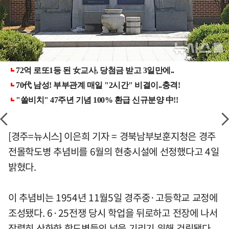
[경주=뉴시스] 이은희 기자 = 경북남부보훈지청은 경주
전몰학도병 추념비를 6월의 현충시설에 선정했다고 4일
밝혔다.
이 추념비는 1954년 11월5일 경주중·고등학교 교정에
조성됐다. 6·25전쟁 당시 학업을 뒤로하고 전장에 나서
장렬히 산화한 학도병들의 넋을 기리기 위해 건립됐다.