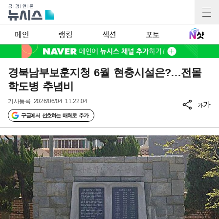
메인
랭킹
섹션
포토
경북남부보훈지청 6월 현충시설은?…전몰
학도병 추념비
기사등록
2026/06/04 11:22:04
가
가
구글에서 선호하는 매체로 추가