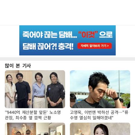
많이 본 기사
''9440억 재산분할 앞둔' 노소영
고영욱, 이번엔 박하선 공격…"류
관장, 최수종 옆 깜짝 근황
수영 열심히 일해야겠네"