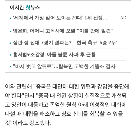
이시간
핫
뉴스
방은희, 어머니 고독사에 오열 "이틀 만에 발견"
심판 성 접대 7경기 결과는?…한국 축구 '5승 2무'
홍서범♥조갑경, 아들 불륜 사과 후 근황
"바지 벗고 앞뒤로"…탈북민 고백한 기쁨조 검사
이와 관련해 "중국은 대만에 대한 위협과 강압을 중단해
야 한다"면서 "중국 내 인권 상황이 실질적으로 개선되
고 양안이 대등하고 존엄한 원칙 아래 이성적인 대화에
나설 때 대립을 해소하고 상호 신뢰를 회복할 수 있을
것"이라고 강조했다.