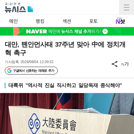
메인
랭킹
섹션
포토
대만, 톈안먼사태 37주년 맞아 中에 정치개
혁 촉구
기사등록
2026/06/04 12:39:32
가
가
구글에서 선호하는 매체로 추가
대륙위 "역사적 진실 직시하고 일당독재 종식해야"