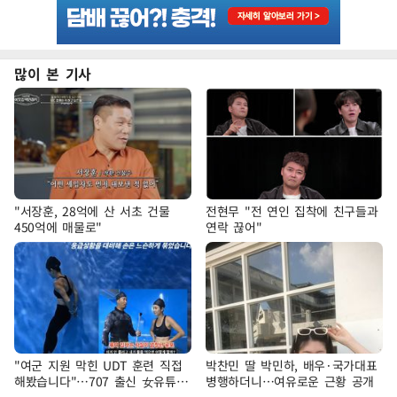
많이 본 기사
"서장훈, 28억에 산 서초 건물
전현무 "전 연인 집착에 친구들과
450억에 매물로"
연락 끊어"
"여군 지원 막힌 UDT 훈련 직접
박찬민 딸 박민하, 배우·국가대표
해봤습니다"…707 출신 女유튜버
병행하더니…여유로운 근황 공개