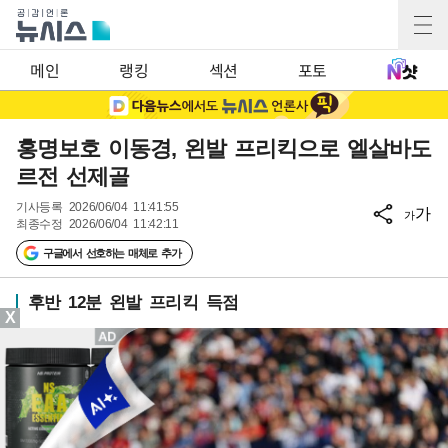
메인
랭킹
섹션
포토
홍명보호 이동경, 왼발 프리킥으로 엘살바도
르전 선제골
기사등록
2026/06/04 11:41:55
가
가
최종수정
2026/06/04 11:42:11
구글에서 선호하는 매체로 추가
후반 12분 왼발 프리킥 득점
X