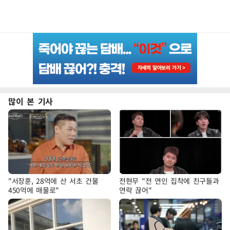
많이 본 기사
"서장훈, 28억에 산 서초 건물
전현무 "전 연인 집착에 친구들과
450억에 매물로"
연락 끊어"