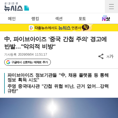
메인
랭킹
섹션
포토
中, 파이브아이즈 '중국 간첩 주의' 경고에
반발…"악의적 비방"
기사등록
2026/06/04 11:51:17
가
가
구글에서 선호하는 매체로 추가
파이브아이즈 정보기관들 "中, 채용 플랫폼 등 통해
정보 획득 시도"
주영 중국대사관 "간첩 위협 비난, 근거 없어…강력
규탄"