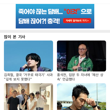
많이 본 기사
김희철, 결국 '거꾸로 태극기' 사과
홍석천, 입양 두 자녀에 '재산 상
"깊게 보지 못했다"
속' 언급했다