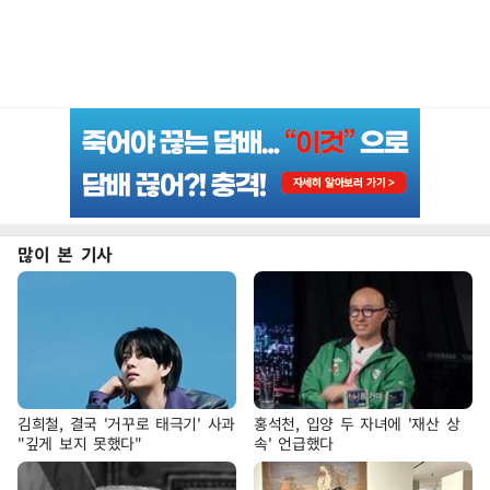
많이 본 기사
김희철, 결국 '거꾸로 태극기' 사과
홍석천, 입양 두 자녀에 '재산 상
"깊게 보지 못했다"
속' 언급했다