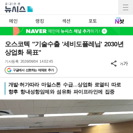
메인
랭킹
섹션
포토
오스코텍 "기술수출 '세비도플레닙' 2030년
상업화 목표"
기사등록
2026/06/04 14:02:45
가
가
구글에서 선호하는 매체로 추가
개발·허가따라 마일스톤 수급…상업화 로열티 따로
향후 항내성항암제와 섬유화 파이프라인에 집중