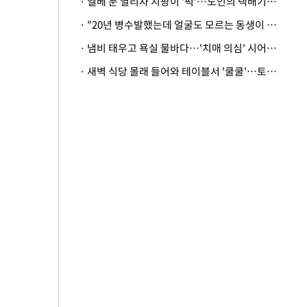
· 엘베 문 열리자 지팡이 '퍽'…노인의 택배기사 폭행 이유
· "20년 병수발했는데 얼굴도 모르는 동생이 유산 절반을"…배다른 형제 상속권 있을까
· 냄비 태우고 욕실 물바다…'치매 의심' 시어머니 검사 권유했다가 '날벼락'
· 새벽 식당 몰래 들어와 테이블서 '쿨쿨'…토사물 남기고 사라진 남성