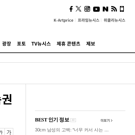
사이 해답 찾았죠"…알을
깨고 나온 '초자아'
K-Artprice
프라임뉴시스
위클리뉴시스
광장
포토
TV뉴시스
제휴 콘텐츠
제보
속권