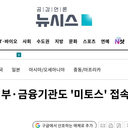
IT·바이오
사회
수도권
지방
문화
스포츠
연예
견
국
일본
아시아/오세아니아
중동/아프리카
 계속[다음
삼겠다"
안겨드려 죄
정부·금융기관도 '미토스' 접
구글에서 선호하는 매체로 추가
견