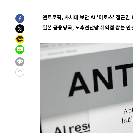
-23457초 전 >
남자 농구, 나고야 아시안게임서 '홈팀' 일본과 한일전
-22833초 전 >
여수 오동도 해상서 모터보트 전복…1명 사망·1명 실종
앤트로픽, 차세대 보안 AI '미토스' 접근권 
-19060초 전 >
극한폭염 한풀 꺾이지만…'낮 최고 35도' 무더위, 열대야
일본 금융당국, 노후전산망 취약점 잡는 민
주 날씨]
-16078초 전 >
축구협회 "압수수색·성접대 논란 사과…쇄신의 기회로 
-14595초 전 >
[속보]'압수수색·성접대 논란' 축구협회 "실망과 걱정 
송"
-3216초 전 >
'최고 37도' 폭염 지속…강원동해안 최대 150㎜ 비
1시간 전 >
[속보]뉴욕증시 상승 마감…S&P 0.6% 나스닥 1.3%↑