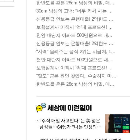
"주식 매일 사고판다"는 美 젊은
남성들…64%가 "나는 인생의
패배자“