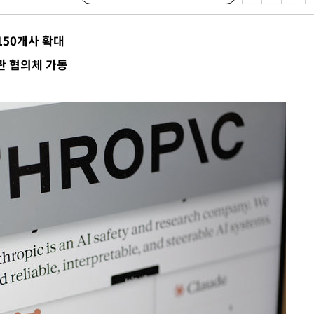
150개사 확대
 계속[다음
관 협의체 가동
삼겠다"
안겨드려 죄