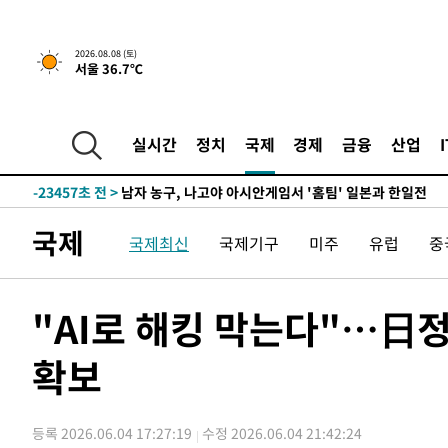
2026.08.08 (토)
서울 36.7℃
1시간 전 >
[속보]뉴욕증시 상승 마감…S&P 0.6% 나스닥 1.3%↑
-32106초 전 >
강릉에 시간당 81.4㎜ 물폭탄…도로 잠기고 담벼락 붕괴
-28213초 전 >
백운산서 80년근 천종산삼 9뿌리 발견…감정가 1.3억원
실시간
정치
국제
경제
금융
산업
-25923초 전 >
선재도서 해루질 나섰다 실종 60대, 닷새 만에 숨진 채 발
-23457초 전 >
남자 농구, 나고야 아시안게임서 '홈팀' 일본과 한일전
-22833초 전 >
여수 오동도 해상서 모터보트 전복…1명 사망·1명 실종
국제
국제최신
국제기구
미주
유럽
중
-19060초 전 >
극한폭염 한풀 꺾이지만…'낮 최고 35도' 무더위, 열대야
주 날씨]
-16078초 전 >
축구협회 "압수수색·성접대 논란 사과…쇄신의 기회로 
-14595초 전 >
[속보]'압수수색·성접대 논란' 축구협회 "실망과 걱정 
"AI로 해킹 막는다"…日
송"
-3216초 전 >
'최고 37도' 폭염 지속…강원동해안 최대 150㎜ 비
확보
1시간 전 >
[속보]뉴욕증시 상승 마감…S&P 0.6% 나스닥 1.3%↑
-32106초 전 >
강릉에 시간당 81.4㎜ 물폭탄…도로 잠기고 담벼락 붕괴
-28213초 전 >
백운산서 80년근 천종산삼 9뿌리 발견…감정가 1.3억원
등록 2026.06.04 17:27:19
수정 2026.06.04 21:42:24
-25923초 전 >
선재도서 해루질 나섰다 실종 60대, 닷새 만에 숨진 채 발