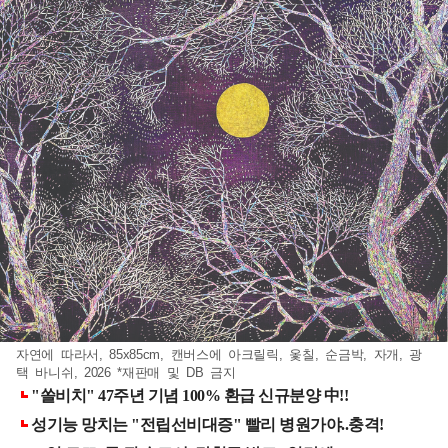
자연에 따라서, 85x85cm, 캔버스에 아크릴릭, 옻칠, 순금박, 자개, 광
택 바니쉬, 2026 *재판매 및 DB 금지