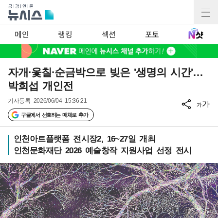
메인
랭킹
섹션
포토
자개·옻칠·순금박으로 빚은 '생명의 시간'…
박희섭 개인전
기사등록
2026/06/04 15:36:21
가
가
구글에서 선호하는 매체로 추가
인천아트플랫폼 전시장2, 16~27일 개최
인천문화재단 2026 예술창작 지원사업 선정 전시