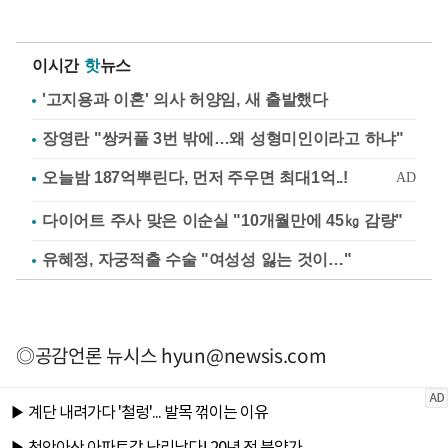
이시간
핫
뉴스
'고지용과 이혼' 의사 허양임, 새 출발했다
장영란 "쌍커풀 3번 밖에…왜 성형미인이라고 하냐"
다이어트 주사 맞은 이순실 "10개월만에 45㎏ 감량"
유혜정, 자궁적출 수술 "여성성 잃는 것이…"
◎공감언론 뉴시스
hyun@newsis.com