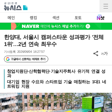
메인
랭킹
섹션
포토
한양대, 서울시 캠퍼스타운 성과평가 '전체
1위'…2년 연속 최우수
기사등록
2026/06/04 16:27:57
가
가
구글에서 선호하는 매체로 추가
창업지원단·산학협력단·기술지주회사 유기적 연결 성
과
대기업 현장 수요와 스타트업 기술 매칭하는 1대1 네
트워킹 지원