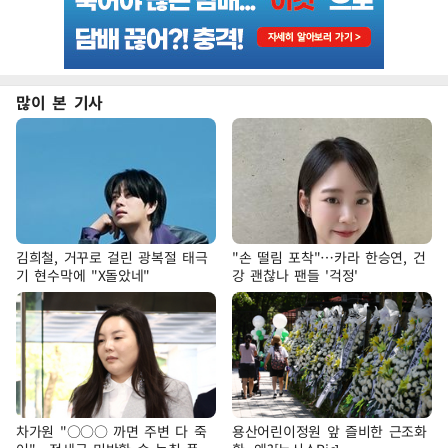
많이 본 기사
김희철, 거꾸로 걸린 광복절 태극
"손 떨림 포착"…카라 한승연, 건
기 현수막에 "X돌았네"
강 괜찮나 팬들 '걱정'
차가원 "○○○ 까면 주변 다 죽
용산어린이정원 앞 즐비한 근조화