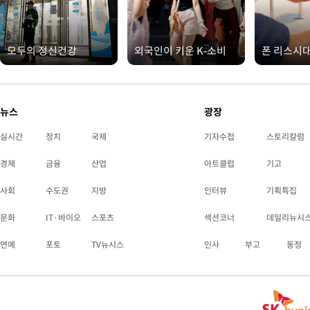
모두의 정신건강
외국인이 키운 K-소비
폰 리스시
뉴스
광장
실시간
정치
국제
기자수첩
스토리칼럼
경제
금융
산업
아트클럽
기고
사회
수도권
지방
인터뷰
기획특집
문화
IT·바이오
스포츠
섹션코너
데일리뉴시
연예
포토
TV뉴시스
인사
부고
동정