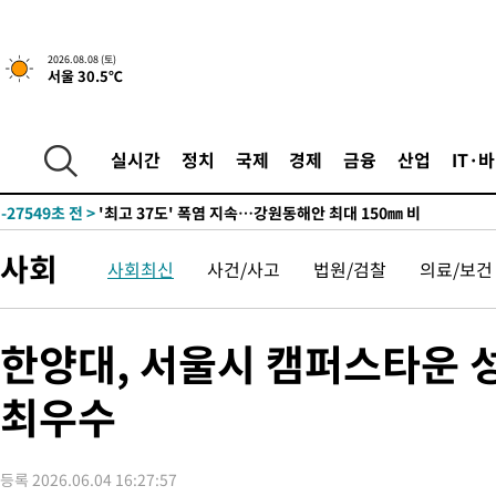
2026.08.08 (토)
서울 30.5℃
실시간
정치
국제
경제
금융
산업
IT·
-20675초 전 >
[속보]뉴욕증시 상승 마감…S&P 0.6% 나스닥 1.3%↑
-27549초 전 >
'최고 37도' 폭염 지속…강원동해안 최대 150㎜ 비
-20675초 전 >
[속보]뉴욕증시 상승 마감…S&P 0.6% 나스닥 1.3%↑
사회
사회최신
사건/사고
법원/검찰
의료/보건
-27549초 전 >
'최고 37도' 폭염 지속…강원동해안 최대 150㎜ 비
-20675초 전 >
[속보]뉴욕증시 상승 마감…S&P 0.6% 나스닥 1.3%↑
한양대, 서울시 캠퍼스타운 성
최우수
등록 2026.06.04 16:27:57