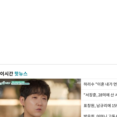
이시간
핫뉴스
하리수 "이혼 내가 
"서장훈, 28억에 산
방은희, 어머니 고독사