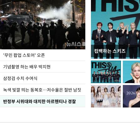
컴백하는 스키즈
이 대통령, 국가폭력 
'무민 팝업 스토어' 오픈
가 책임지고 치유"
기념촬영 하는 배우 박지현
삼정검 수치 수여식
녹색 빛깔 띄는 동복호…저수율은 절반 남짓
반정부 시위대와 대치한 아르헨티나 경찰