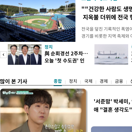
""건강한 사람도 생
지옥불 더위에 전국 
전국을 덮친 기록적인 폭염
경기를 비롯한 지역 축제와 
되고 있다. 골프장과 테니스
정치
문을 닫거나 운영 시간을 단
與 순회경선 2주차…
전문가들은 최근 폭염이 단
오늘 '첫 수도권' 인
감당하기 어려운 수준에 이르
도
천 주목
명적
많이 본 기사
종합
정치
국제
경제
금융
'서준맘' 박세미,
애 "결혼 생각도"