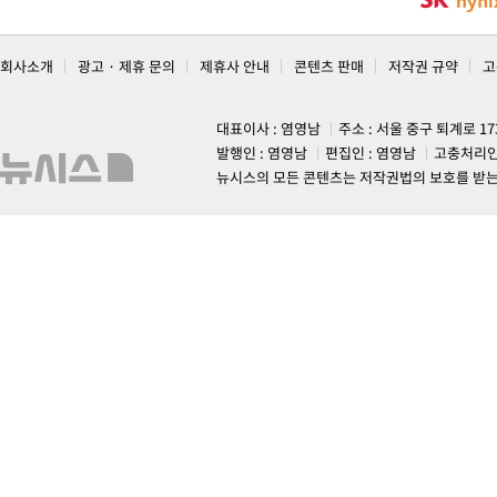
회사소개
광고 · 제휴 문의
제휴사 안내
콘텐츠 판매
저작권 규약
고
대표이사 : 염영남
주소 : 서울 중구 퇴계로 1
발행인 : 염영남
편집인 : 염영남
고충처리인
뉴시스의 모든 콘텐츠는 저작권법의 보호를 받는 바, 무