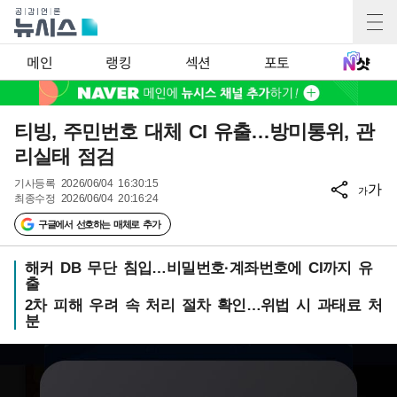
메인
랭킹
섹션
포토
티빙, 주민번호 대체 CI 유출…방미통위, 관
리실태 점검
기사등록
2026/06/04 16:30:15
가
가
최종수정
2026/06/04 20:16:24
구글에서 선호하는 매체로 추가
해커 DB 무단 침입…비밀번호·계좌번호에 CI까지 유
출
2차 피해 우려 속 처리 절차 확인…위법 시 과태료 처
분