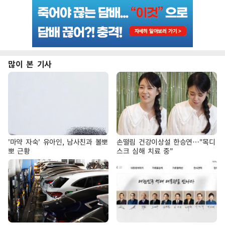
많이 본 기사
'마약 자숙' 유아인, 남사친과 볼뽀
손떨림 건강이상설 한승연…"목디
뽀 근황
스크 심해 치료 중"