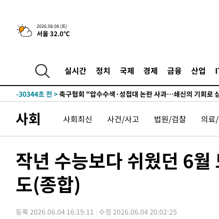
2026.08.08 (토)
서울 32.0℃
실시간
정치
국제
경제
금융
산업
-10628초 전 >
[속보]뉴욕증시 상승 마감…S&P 0.6% 나스닥 1.3%↑
-30344초 전 >
축구협회 "압수수색·성접대 논란 사과…쇄신의 기회로 
-28861초 전 >
[속보]'압수수색·성접대 논란' 축구협회 "실망과 걱정 
사회
사회최신
사건/사고
법원/검찰
의료
송"
-17482초 전 >
'최고 37도' 폭염 지속…강원동해안 최대 150㎜ 비
-10608초 전 >
[속보]뉴욕증시 상승 마감…S&P 0.6% 나스닥 1.3%↑
-30364초 전 >
축구협회 "압수수색·성접대 논란 사과…쇄신의 기회로 
작년 수능보다 쉬웠던 6월
-28881초 전 >
[속보]'압수수색·성접대 논란' 축구협회 "실망과 걱정 
송"
도(종합)
-17502초 전 >
'최고 37도' 폭염 지속…강원동해안 최대 150㎜ 비
-10628초 전 >
[속보]뉴욕증시 상승 마감…S&P 0.6% 나스닥 1.3%↑
등록 2026.06.04 16:19:11
수정 2026.06.04 20:02:25