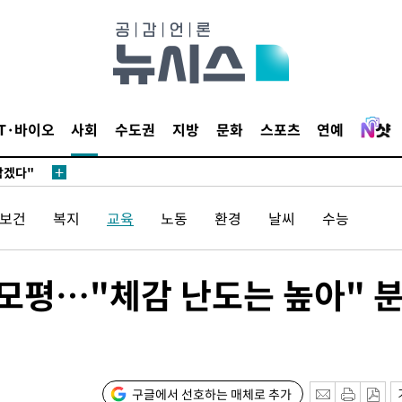
IT·바이오
사회
수도권
지방
문화
스포츠
연예
삼겠다"
안겨드려 죄
/보건
복지
교육
노동
환경
날씨
수능
삼겠다"
 모평…"체감 난도는 높아" 
안겨드려 죄
구글에서 선호하는 매체로 추가