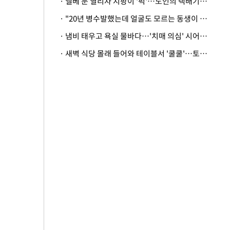
· 엘베 문 열리자 지팡이 '퍽'…노인의 택배기사 폭행 이유
· "20년 병수발했는데 얼굴도 모르는 동생이 유산 절반을"…배다른 형제 상속권 있을까
· 냄비 태우고 욕실 물바다…'치매 의심' 시어머니 검사 권유했다가 '날벼락'
· 새벽 식당 몰래 들어와 테이블서 '쿨쿨'…토사물 남기고 사라진 남성