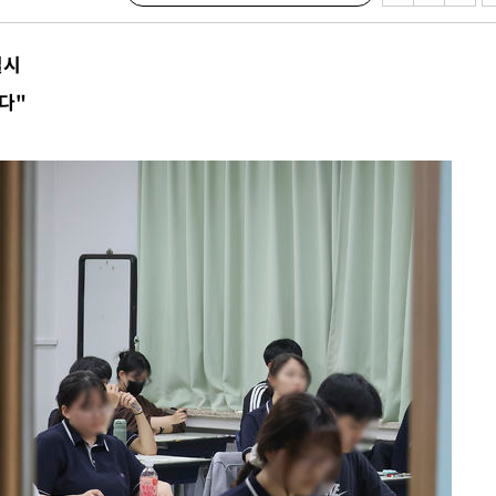
실시
다"