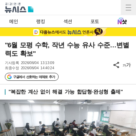
메인
랭킹
섹션
포토
"6월 모평 수학, 작년 수능 유사 수준…변별
력도 확보"
기사등록
2026/06/04 13:13:09
가
가
최종수정
2026/06/04 14:40:24
구글에서 선호하는 매체로 추가
"복잡한 계산 없이 해결 가능 합답형·완성형 출제"