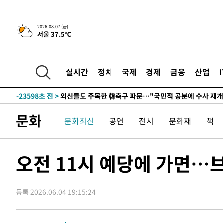
-28079초 전 >
외국인 심판 성 접대 7경기 들여다보니…한국 축구 '5승 2
-27813초 전 >
[속보]코스닥, 2.86포인트(0.36%) 내린 798.81마감
2026.08.07 (금)
서울 37.5℃
-27766초 전 >
[속보]코스피, 6200선 약보합…0.60% 내린 6258.77에
-27746초 전 >
[속보]원·달러 환율, 7.7원 내린 1416.1원 마감
-27635초 전 >
[속보] 노원서 40.1도 관측…서울, 2018년 이후 첫 40도
실시간
정치
국제
경제
금융
산업
-24725초 전 >
[속보]종합특검, '계엄 수용공간 확보' 신용해 前교정본
-23598초 전 >
외신들도 주목한 韓축구 파문…"국민적 공분에 수사 재개
-23569초 전 >
11시간 압수수색에 성접대 파문까지…'쑥대밭' 된 축구
문화
문화최신
공연
전시
문화재
책
-22591초 전 >
[속보]규제합리화위원회 부위원장에 김태유 서울대 공대
병태 후임
-18949초 전 >
[속보]국힘 윤리위, '돌려차기 발언' 진종오·서범수 징계
-14274초 전 >
[속보] 7월 중국 수출 23.9%↑ 수입 27.5%↑…무역총
오전 11시 예당에 가면…
25.3%↑
-11434초 전 >
[속보]'채상병 순직 책임' 임성근, 항소심도 징역 3년
-11300초 전 >
[속보]종합특검, '관저이전 봐주기 감사' 유병호 구속기소
등록 2026.06.04 19:15:24
-7900초 전 >
민주 콩고 에볼라환자 4천명 돌파, 4053명 발생 1850명 
-7150초 전 >
[속보]'300억원대 사기 혐의' 차가원 대표 구속 송치
-6344초 전 >
"미 전국적 살모네라 식중독 원인은 멕시코산 할라피뇨"-- 