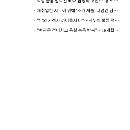
· 직장 불륜 발각된 40대 남성의 고민…"유포 동료 명예훼손·협박죄 고소 가능할까"
· 재취업한 시누이 위해 '조카 셔틀' 떠넘긴 남편…아내 "난 못한다"
· "남의 가정사 끼어들지 마"…시누이 불륜 덮으려는 남편에 억울한 아내
· "현관문 걷어차고 욕설 녹음 반복"…18개월 아기 키우는 집 뒤흔든 '앞집의 비극'