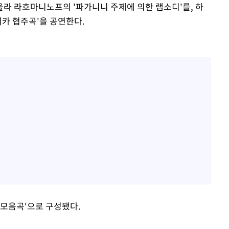
라 라흐마니노프의 '파가니니 주제에 의한 랩소디'를, 하
카 협주곡'을 공연한다.
 모음곡'으로 구성됐다.