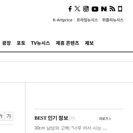
시, 스마트폰 액세서리에
NFC 더했다
K-Artprice
프라임뉴시스
위클리뉴시스
광장
포토
TV뉴시스
제휴 콘텐츠
제보