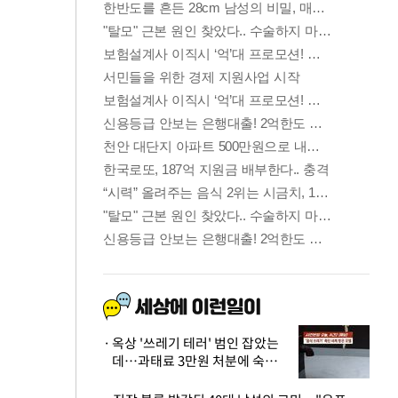
옥상 '쓰레기 테러' 범인 잡았는
데…과태료 3만원 처분에 숙박업
주 허탈