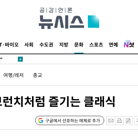
무'
 마쳐
IT·바이오
사회
수도권
지방
문화
스포츠
연예
부장 기소
"
협회
여행/레저
종교
 교수…이
 절차 개시
액
브런치처럼 즐기는 클래식
사망
구글에서 선호하는 매체로 추가
CDC