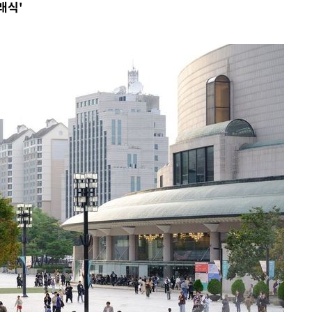
클래식'
압수수색
 등 9곳
요 선제 대
단
무'
 마쳐
부장 기소
"
협회
 교수…이
 절차 개시
액