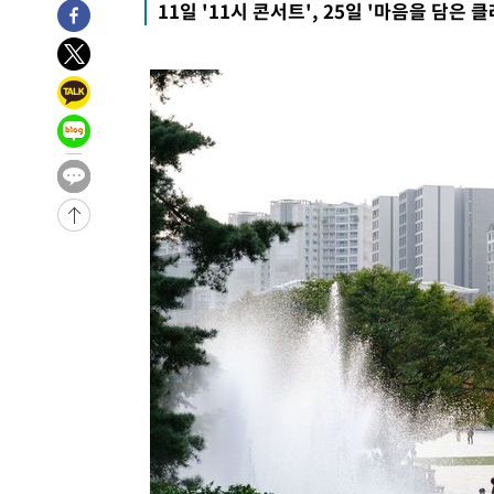
11일 '11시 콘서트', 25일 '마음을 담은 
-4857초 전 >
[속보]경찰·노동부, HL만도 평택사업장 끼임 사망 관련 
-4738초 전 >
[속보]합수본, '투표율 허위 입력' 중앙·서울·경기도 선관위
압수수색
-31991초 전 >
SK하이닉스, 용인·청주 팹에 54조 투자…"AI 메모리 수
응"
-28847초 전 >
여자배구 이재영·이다영 자매, 아제르바이잔 투란VC 입
-28100초 전 >
외국인 심판 성 접대 7경기 들여다보니…한국 축구 '5승 2
-27834초 전 >
[속보]코스닥, 2.86포인트(0.36%) 내린 798.81마감
-27787초 전 >
[속보]코스피, 6200선 약보합…0.60% 내린 6258.77에
-27767초 전 >
[속보]원·달러 환율, 7.7원 내린 1416.1원 마감
-27656초 전 >
[속보] 노원서 40.1도 관측…서울, 2018년 이후 첫 40도
-24746초 전 >
[속보]종합특검, '계엄 수용공간 확보' 신용해 前교정본
-23619초 전 >
외신들도 주목한 韓축구 파문…"국민적 공분에 수사 재개
-23590초 전 >
11시간 압수수색에 성접대 파문까지…'쑥대밭' 된 축구
-22612초 전 >
[속보]규제합리화위원회 부위원장에 김태유 서울대 공대
병태 후임
-18970초 전 >
[속보]국힘 윤리위, '돌려차기 발언' 진종오·서범수 징계
-14295초 전 >
[속보] 7월 중국 수출 23.9%↑ 수입 27.5%↑…무역총
25.3%↑
-11455초 전 >
[속보]'채상병 순직 책임' 임성근, 항소심도 징역 3년