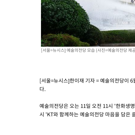
-11321초 전 >
[속보]종합특검, '관저이전 봐주기 감사' 유병호 구속기소
-7921초 전 >
민주 콩고 에볼라환자 4천명 돌파, 4053명 발생 1850명 
-7171초 전 >
[속보]'300억원대 사기 혐의' 차가원 대표 구속 송치
-6365초 전 >
"미 전국적 살모네라 식중독 원인은 멕시코산 할라피뇨"-- 
-4878초 전 >
[속보]경찰·노동부, HL만도 평택사업장 끼임 사망 관련 
-4759초 전 >
[속보]합수본, '투표율 허위 입력' 중앙·서울·경기도 선관위
[서울=뉴시스] 예술의전당 모습 (사진=예술의전당 제공) 2
압수수색
[서울=뉴시스]한이재 기자 = 예술의전당이 6
다.
예술의전당은 오는 11일 오전 11시 '한화생명
시 'KT와 함께하는 예술의전당 마음을 담은 