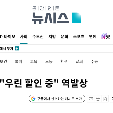
IT·바이오
사회
수도권
지방
문화
스포츠
연예
에서 두차
20일 후
/보건
복지
교육
노동
환경
날씨
수능
에서 두차
…"우린 할인 중" 역발상
20일 후
구글에서 선호하는 매체로 추가