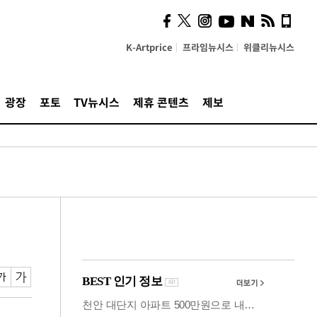
의견, 국토부·LH에 충실히
전달할 것"
K-Artprice
프라임뉴시스
위클리뉴시스
광장
포토
TV뉴시스
제휴 콘텐츠
제보