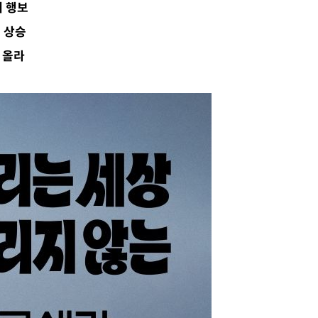
대 행보
 상승
 올라