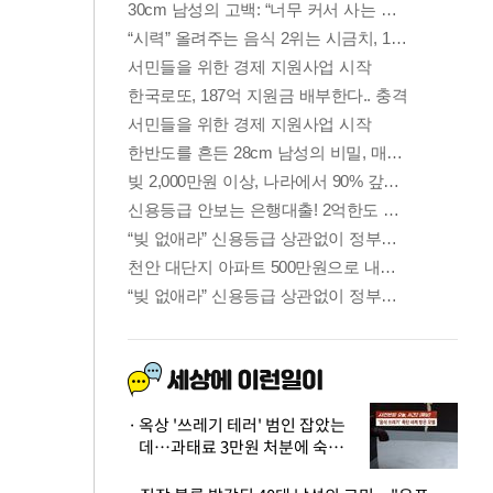
옥상 '쓰레기 테러' 범인 잡았는
데…과태료 3만원 처분에 숙박업
주 허탈