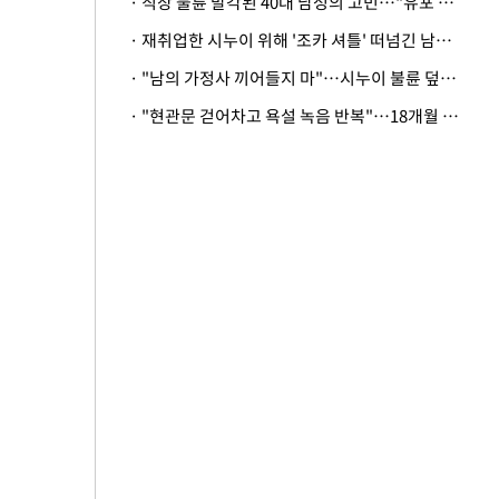
· 직장 불륜 발각된 40대 남성의 고민…"유포 동료 명예훼손·협박죄 고소 가능할까"
· 재취업한 시누이 위해 '조카 셔틀' 떠넘긴 남편…아내 "난 못한다"
· "남의 가정사 끼어들지 마"…시누이 불륜 덮으려는 남편에 억울한 아내
· "현관문 걷어차고 욕설 녹음 반복"…18개월 아기 키우는 집 뒤흔든 '앞집의 비극'