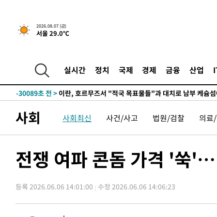
2026.08.07 (금)
서울 29.0℃
실시간
정치
국제
경제
금융
산업
-24675초 전 >
[속보] 뉴욕증시, 일제 하락 마감…나스닥 0.06%↓
-30089초 전 >
이란, 호르무즈서 "적국 목표물들"과 대치로 남부 케슘섬
례 큰 폭발음
-28804초 전 >
[속보]美, 폴리실리콘 수입 규제…파생제품 15% 관세, 1
사회
사회최신
사건/사고
법원/검찰
의료
발효
-26955초 전 >
[속보]트럼프, 美 원정출산 금지 행정명령 서명
-24655초 전 >
[속보] 뉴욕증시, 일제 하락 마감…나스닥 0.06%↓
-30109초 전 >
이란, 호르무즈서 "적국 목표물들"과 대치로 남부 케슘섬
전쟁 여파 콘돔 가격 '쑥'
례 큰 폭발음
-28824초 전 >
[속보]美, 폴리실리콘 수입 규제…파생제품 15% 관세, 1
발효
-26975초 전 >
[속보]트럼프, 美 원정출산 금지 행정명령 서명
등록 2026.06.06 14:01:00
수정 2026.06.06 14:06:23
-24675초 전 >
[속보] 뉴욕증시, 일제 하락 마감…나스닥 0.06%↓