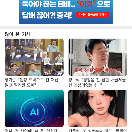
많이 본 기사
황기순 "원정 도박으로 전 재산
정보석 "황정음 전 남편 서글서글
잃고 필리핀 도피"
한 인상이었는데…"
정부, 전 산업에 'AI 옷' 입힌다…
최준희, 또 성형수술 예고 "짝짝이