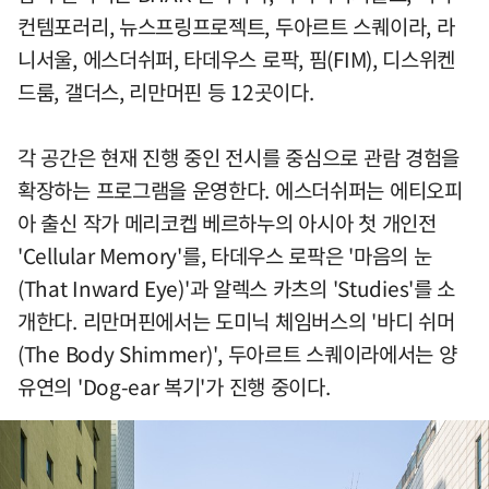
컨템포러리, 뉴스프링프로젝트, 두아르트 스퀘이라, 라
니서울, 에스더쉬퍼, 타데우스 로팍, 핌(FIM), 디스위켄
드룸, 갤더스, 리만머핀 등 12곳이다.
각 공간은 현재 진행 중인 전시를 중심으로 관람 경험을
확장하는 프로그램을 운영한다. 에스더쉬퍼는 에티오피
아 출신 작가 메리코켑 베르하누의 아시아 첫 개인전
'Cellular Memory'를, 타데우스 로팍은 '마음의 눈
(That Inward Eye)'과 알렉스 카츠의 'Studies'를 소
개한다. 리만머핀에서는 도미닉 체임버스의 '바디 쉬머
(The Body Shimmer)', 두아르트 스퀘이라에서는 양
유연의 'Dog-ear 복기'가 진행 중이다.