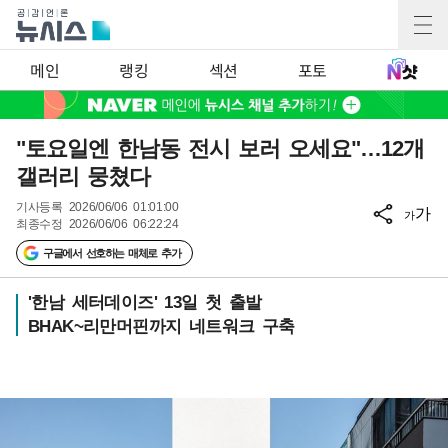
메인
랭킹
섹션
포토
"토요일엔 한남동 전시 보러 오세요"…12개
갤러리 뭉쳤다
기사등록
2026/06/06 01:01:00
가
가
최종수정
2026/06/06 06:22:24
구글에서 선호하는 매체로 추가
'한남 세터데이즈' 13일 첫 출발
BHAK~리만머핀까지 네트워크 구축