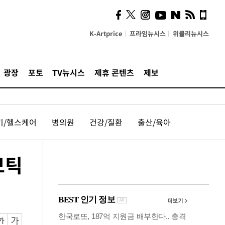
즈, 소리 봇짐 지고 세상으
로 "韓 요소 깊게 우려내"
K-Artprice
프라임뉴시스
위클리뉴시스
광장
포토
TV뉴시스
제휴 콘텐츠
제보
기/헬스케어
병의원
건강/질환
출산/육아
보틱