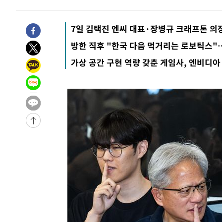
7일 김택진 엔씨 대표·장병규 크래프톤 의
방한 직후 "한국 다음 먹거리는 로보틱스"…'
가상 공간 구현 역량 갖춘 게임사, 엔비디아