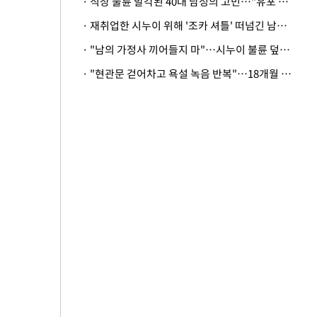
· 직장 불륜 발각된 40대 남성의 고민…"유포 동료 명예훼손·협박죄 고소 가능할까"
· 재취업한 시누이 위해 '조카 셔틀' 떠넘긴 남편…아내 "난 못한다"
· "남의 가정사 끼어들지 마"…시누이 불륜 덮으려는 남편에 억울한 아내
· "현관문 걷어차고 욕설 녹음 반복"…18개월 아기 키우는 집 뒤흔든 '앞집의 비극'