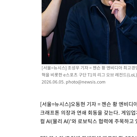
[서울=뉴시스] 조성우 기자 = 젠슨 황 엔비디아 최고경영자
혁을 비롯한 e스포츠 구단 T1의 리그 오브 레전드(LoL
2026.06.05.
photo@newsis.com
[서울=뉴시스]오동현 기자 = 젠슨 황 엔비디
크래프톤 의장과 연쇄 회동을 갖는다. 게임업계
컬 AI(물리 AI)'와 로보틱스 협력에 주목하고 