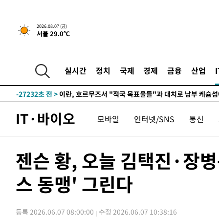
2026.08.07 (금)
서울 29.0℃
-21818초 전 >
[속보] 뉴욕증시, 일제 하락 마감…나스닥 0.06%↓
실시간
정치
국제
경제
금융
산업
-27232초 전 >
이란, 호르무즈서 "적국 목표물들"과 대치로 남부 케슘섬
례 큰 폭발음
-25947초 전 >
[속보]美, 폴리실리콘 수입 규제…파생제품 15% 관세, 1
발효
-24098초 전 >
[속보]트럼프, 美 원정출산 금지 행정명령 서명
IT·바이오
모바일
인터넷/SNS
통신
-21798초 전 >
[속보] 뉴욕증시, 일제 하락 마감…나스닥 0.06%↓
-27252초 전 >
이란, 호르무즈서 "적국 목표물들"과 대치로 남부 케슘섬
례 큰 폭발음
-25967초 전 >
[속보]美, 폴리실리콘 수입 규제…파생제품 15% 관세, 1
젠슨 황, 오늘 김택진·장
발효
-24118초 전 >
[속보]트럼프, 美 원정출산 금지 행정명령 서명
스 동맹' 그린다
-21818초 전 >
[속보] 뉴욕증시, 일제 하락 마감…나스닥 0.06%↓
등록 2026.06.07 08:00:00
수정 2026.06.07 10:38:16