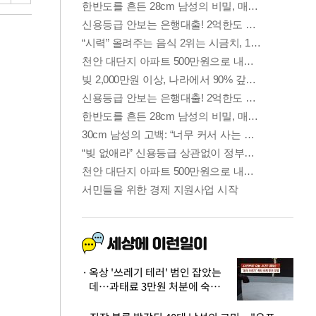
옥상 '쓰레기 테러' 범인 잡았는
데…과태료 3만원 처분에 숙박업
주 허탈