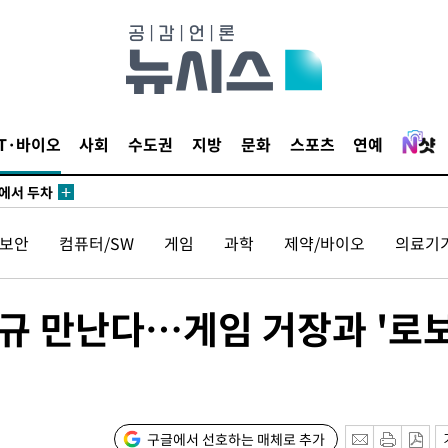
IT·바이오
사회
수도권
지방
문화
스포츠
연예
에서 두차
20일 후
보안
컴퓨터/SW
게임
과학
제약/바이오
의료기
에서 두차
20일 후
병규 만난다…게임 거장과 '로
구글에서 선호하는 매체로 추가