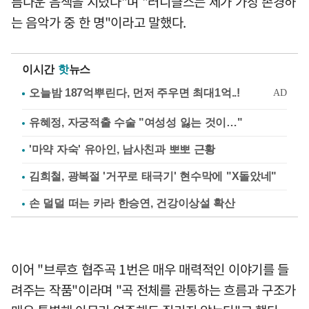
름다운 음색을 지녔다"며 "러니클스는 제가 가장 존경하
는 음악가 중 한 명"이라고 말했다.
이시간
핫
뉴스
유혜정, 자궁적출 수술 "여성성 잃는 것이…"
'마약 자숙' 유아인, 남사친과 뽀뽀 근황
김희철, 광복절 '거꾸로 태극기' 현수막에 "X돌았네"
손 덜덜 떠는 카라 한승연, 건강이상설 확산
이어 "브루흐 협주곡 1번은 매우 매력적인 이야기를 들
려주는 작품"이라며 "곡 전체를 관통하는 흐름과 구조가