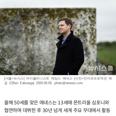
[서울=뉴시스] 바이올리니스트 제임스 에네스 (사진=인아츠프로덕션 제
공 ⓒBen Ealovega) 2026.06.05.
photo@newsis.com
올해 50세를 맞은 에네스는 13세때 몬트리올 심포니와
협연하며 데뷔한 후 30년 넘게 세계 주요 무대에서 활동