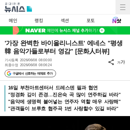
메인
랭킹
섹션
포토
'가장 완벽한 바이올리니스트' 에네스 "평생
韓 음악가들로부터 영감" [문화人터뷰]
기사등록
2026/06/08 08:00:00
가
가
최종수정
2026/06/08 08:06:24
구글에서 선호하는 매체로 추가
16일 부천아트센터서 드레스덴 필과 협연
"정경화 깊이 존경…진은숙 곡 많이 연주하길 바라"
"음악에 생명력 불어넣는 연주자 역할 매우 사랑해"
"관객들이 브루흐 협주곡 1번 사랑할수 있길 바라"