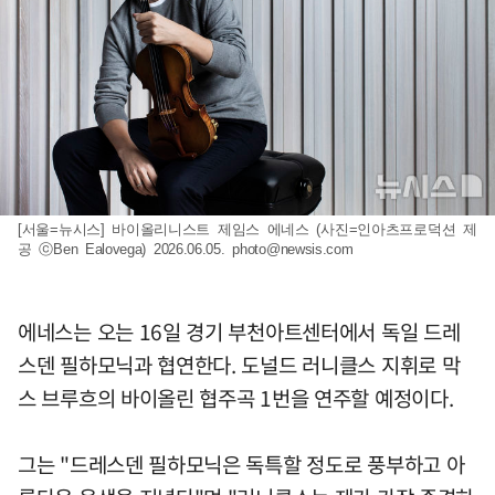
[서울=뉴시스] 바이올리니스트 제임스 에네스 (사진=인아츠프로덕션 제
공 ⓒBen Ealovega) 2026.06.05.
photo@newsis.com
에네스는 오는 16일 경기 부천아트센터에서 독일 드레
스덴 필하모닉과 협연한다. 도널드 러니클스 지휘로 막
스 브루흐의 바이올린 협주곡 1번을 연주할 예정이다.
그는 "드레스덴 필하모닉은 독특할 정도로 풍부하고 아