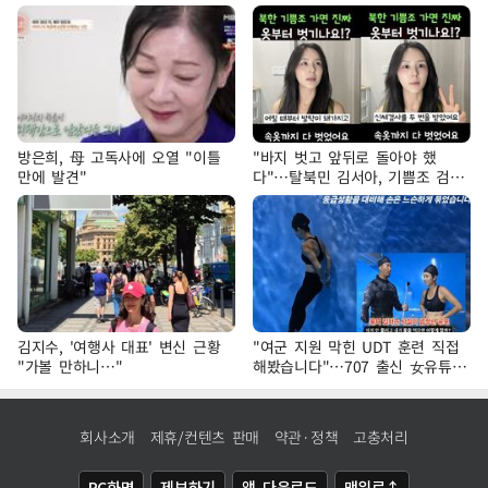
방은희, 母 고독사에 오열 "이틀
"바지 벗고 앞뒤로 돌아야 했
만에 발견"
다"…탈북민 김서아, 기쁨조 검사
수치심 회상
김지수, '여행사 대표' 변신 근황
"여군 지원 막힌 UDT 훈련 직접
"가볼 만하니…"
해봤습니다"…707 출신 女유튜버
'완벽 소화'
회사소개
제휴/컨텐츠 판매
약관·정책
고충처리
PC화면
제보하기
앱 다운로드
맨위로↑