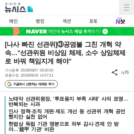
메인
랭킹
섹션
포토
[나사 빠진 선관위]③공염불 그친 개혁 약
속…"선관위원 비상임 체제, 소수 상임체제
로 바꿔 책임지게 해야"
기사등록
2026/06/07 06:00:00
가
가
최종수정
2026/06/16 14:57:21
구글에서 선호하는 매체로 추가
노태악 선관위원장, '투표용지 부족 사태' 사의 표명…
반복되는 사과
인사 정책·조직 개편·제도 개선 등 선관위 개혁 공언
했지만 실천 없어
헌법상 독립 기관 명분으로 외부 감시·견제 안 받
아…'超甲 기관' 비판