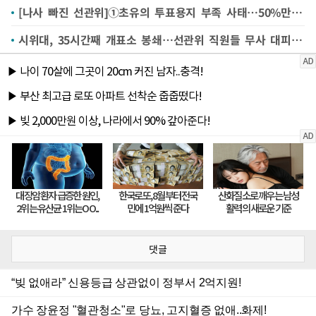
[나사 빠진 선관위]①초유의 투표용지 부족 사태…50%만 준비해놓고 분배 시스템도 주먹구구
시위대, 35시간째 개표소 봉쇄…선관위 직원들 무사 대피(종합)
댓글