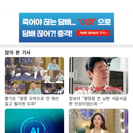
많이 본 기사
황기순 "원정 도박으로 전 재산
정보석 "황정음 전 남편 서글서글
잃고 필리핀 도피"
한 인상이었는데…"