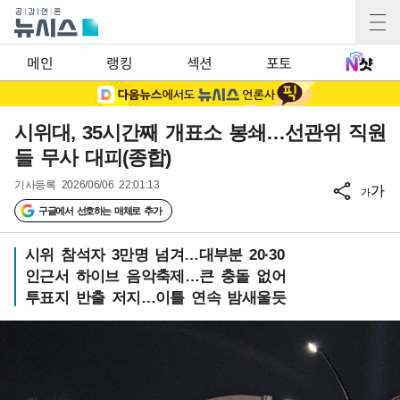
메인
랭킹
섹션
포토
시위대, 35시간째 개표소 봉쇄…선관위 직원
들 무사 대피(종합)
기사등록
2026/06/06 22:01:13
가
가
구글에서 선호하는 매체로 추가
시위 참석자 3만명 넘겨…대부분 20·30
인근서 하이브 음악축제…큰 충돌 없어
투표지 반출 저지…이틀 연속 밤새울듯