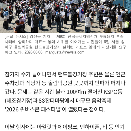
[서울=뉴시스] 김선웅 기자 = 제9회 전국동시지방선거 투표용지 부족
사태에 항의하며 개표소 봉쇄 시위를 이어가는 시민들이 6일 서울 송
파구 올림픽공원 핸드볼경기장에 설치된 개표소 앞에서 재선거를 요구
하고 있다. 2026.06.06.
mangusta@newsis.com
참가자 수가 늘어나면서 핸드볼경기장 주변은 물론 인근
주차장과 식당가 등 올림픽공원 곳곳까지 인파가 퍼져나
갔다. 문제는 같은 시간 불과 100여m 떨어진 KSPO돔
(체조경기장)과 88잔디마당에서 대규모 음악축제
'2026 위버스콘 페스티벌'이 열렸다는 점이다.
이날 행사에는 아일릿과 에이핑크, 엔하이픈, 비 등 인기