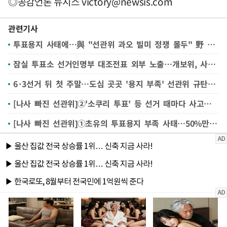
◎공감언론 뉴시스
victory@newsis.com
관련기사
투표용지 사태에…與 "선관위 과오 빌미 정쟁 몰두" 野 "정권 종말 불러올 것"
잠실 투표소 선거인명부 대조전표 외부 노출…개보위, 사실관계 조사
6·3선거 뒤 첫 주말…도심 곳곳 '용지 부족' 선관위 규탄 집회(종합)
[나사 빠진 선관위]②'소쿠리 투표' 등 선거 때마다 사고…부실 관리로 선거 불신 자초
[나사 빠진 선관위]①초유의 투표용지 부족 사태…50%만 준비해놓고 분배 시스템도 주먹구구