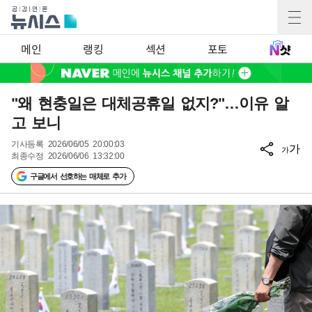
메인
랭킹
섹션
포토
"왜 현충일은 대체공휴일 없지?"…이유 알
고 보니
기사등록
2026/06/05 20:00:03
가
가
최종수정
2026/06/06 13:32:00
구글에서 선호하는 매체로 추가