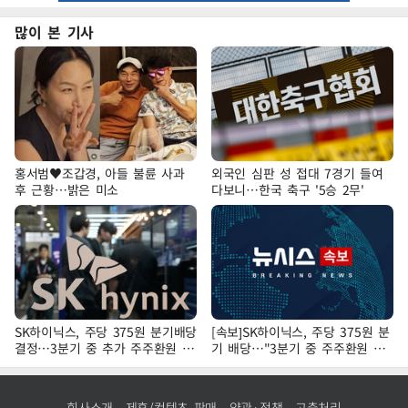
많이 본 기사
홍서범♥조갑경, 아들 불륜 사과
외국인 심판 성 접대 7경기 들여
후 근황…밝은 미소
다보니…한국 축구 '5승 2무'
SK하이닉스, 주당 375원 분기배당
[속보]SK하이닉스, 주당 375원 분
결정…3분기 중 추가 주주환원 발
기 배당…"3분기 중 주주환원 방
표
안 확정"
회사소개
제휴/컨텐츠 판매
약관·정책
고충처리