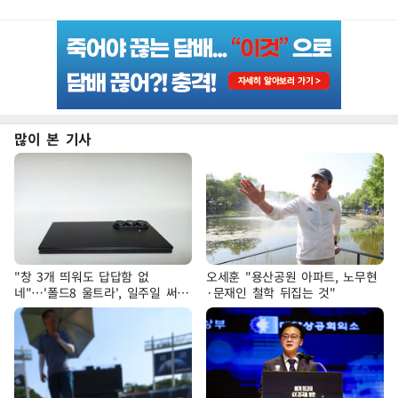
많이 본 기사
"창 3개 띄워도 답답함 없
오세훈 "용산공원 아파트, 노무현
네"…'폴드8 울트라', 일주일 써보
·문재인 철학 뒤집는 것"
니