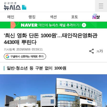
메인
랭킹
섹션
포토
'최신 영화 단돈 1000원'…태안작은영화관
4430매 뿌린다
기사등록
2026/06/06 05:59:11
가
가
구글에서 선호하는 매체로 추가
일반·청소년 등 구분 없이 1000원