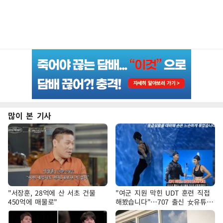
많이 본 기사
"서장훈, 28억에 산 서초 건물
"여군 지원 막힌 UDT 훈련 직접
450억에 매물로"
해봤습니다"…707 출신 女유튜버
'완벽 소화'