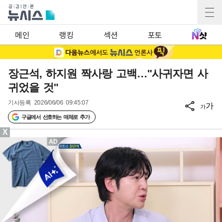
메인
랭킹
섹션
포토
장근석, 하지원 짝사랑 고백…"사귀자면 사
귀었을 것"
기사등록
2026/06/06 09:45:07
가
가
구글에서 선호하는 매체로 추가
X