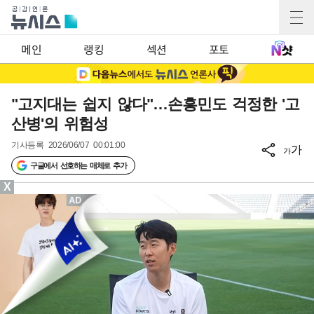
메인
랭킹
섹션
포토
"고지대는 쉽지 않다"…손흥민도 걱정한 '고
산병'의 위험성
기사등록
2026/06/07 00:01:00
가
가
구글에서 선호하는 매체로 추가
X