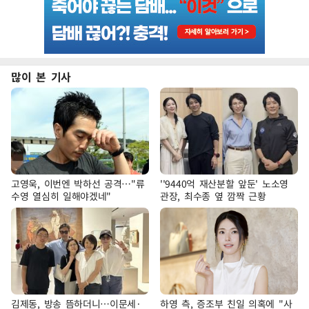
많이 본 기사
고영욱, 이번엔 박하선 공격…"류
''9440억 재산분할 앞둔' 노소영
수영 열심히 일해야겠네"
관장, 최수종 옆 깜짝 근황
김제동, 방송 뜸하더니…이문세·
하영 측, 증조부 친일 의혹에 "사