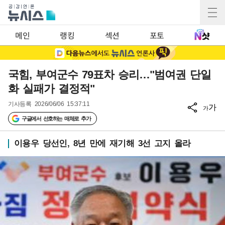
메인
랭킹
섹션
포토
국힘, 부여군수 79표차 승리…"범여권 단일
화 실패가 결정적"
기사등록
2026/06/06 15:37:11
가
가
구글에서 선호하는 매체로 추가
이용우 당선인, 8년 만에 재기해 3선 고지 올라