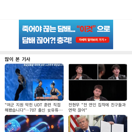
많이 본 기사
"여군 지원 막힌 UDT 훈련 직접
전현무 "전 연인 집착에 친구들과
해봤습니다"…707 출신 女유튜버
연락 끊어"
'완벽 소화'