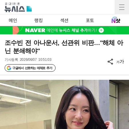
메인
랭킹
섹션
포토
조수빈 전 아나운서, 선관위 비판…"해체 아
닌 분쇄해야"
기사등록
2026/06/07 10:51:03
가
가
구글에서 선호하는 매체로 추가