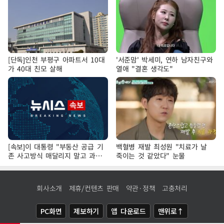
[단독]인천 부평구 아파트서 10대
'서준맘' 박세미, 연하 남자친구와
가 40대 친모 살해
열애 "결혼 생각도"
[속보]이 대통령 "부동산 공급 기
백혈병 재발 최성원 "치료가 날
존 사고방식 매달리지 말고 과감
죽이는 것 같았다" 눈물
히 실천"
회사소개
제휴/컨텐츠 판매
약관·정책
고충처리
PC화면
제보하기
앱 다운로드
맨위로↑