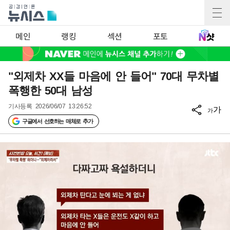
메인
랭킹
섹션
포토
"외제차 XX들 마음에 안 들어" 70대 무차별
폭행한 50대 남성
기사등록
2026/06/07 13:26:52
가
가
구글에서 선호하는 매체로 추가