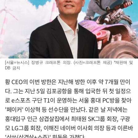
[서울=뉴시스] 장병규 크래프톤 의장. (사진=크래프톤 제공) *재판매 및
DB 금지
황 CEO의 이번 방한은 지난해 방한 이후 약 7개월 만이
다. 그는 지난 5일 김포공항을 통해 입국한 뒤 첫 일정으
로 e스포츠 구단 T1이 운영하는 서울 홍대 PC방을 찾아
'페이커' 이상혁 등 선수단을 만났다. 같은 날 저녁에는
홍대입구 인근 삼겹살집에서 최태원 SK그룹 회장, 구광
모 LG그룹 회장, 이해진 네이버 이사회 의장 등과 이른바
'삼쏘(삼겹살+소주)' 회동을 가졌다.