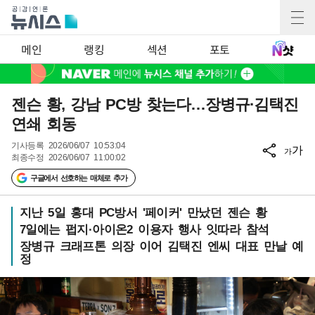
메인
랭킹
섹션
포토
젠슨 황, 강남 PC방 찾는다…장병규·김택진
연쇄 회동
기사등록
2026/06/07 10:53:04
가
가
최종수정
2026/06/07 11:00:02
구글에서 선호하는 매체로 추가
지난 5일 홍대 PC방서 '페이커' 만났던 젠슨 황
7일에는 펍지·아이온2 이용자 행사 잇따라 참석
장병규 크래프톤 의장 이어 김택진 엔씨 대표 만날 예
정