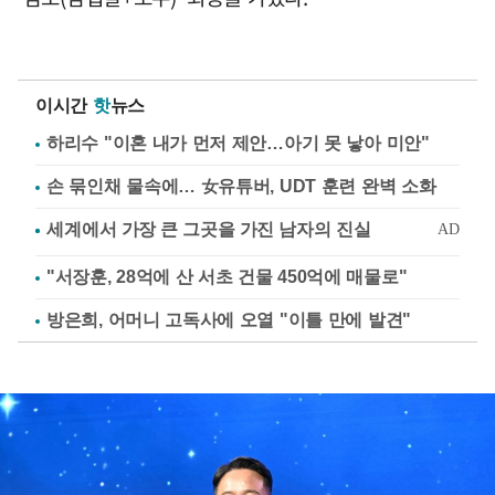
이시간
핫
뉴스
하리수 "이혼 내가 먼저 제안…아기 못 낳아 미안"
손 묶인채 물속에… 女유튜버, UDT 훈련 완벽 소화
"서장훈, 28억에 산 서초 건물 450억에 매물로"
방은희, 어머니 고독사에 오열 "이틀 만에 발견"