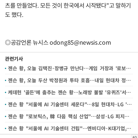
츠를 만들었다. 모든 것이 한국에서 시작됐다"고 말하기
도 했다.
◎공감언론 뉴시스
odong85@newsis.com
관련기사
젠슨 황, 오늘 김택진·장병규 만난다…게임 거장과 '로보틱스 동맹' 그린다
젠슨 황, 오늘 두산 박정원과 투타 호흡…내일 현대차 정의선·LG 구광모 단독 회동 "K로봇과 동맹"
케데헌 '골든'에 춤추는 젠슨 황…노래방 불발 '유퀴즈'서 달랬다
젠슨 황 "서울에 AI 기술센터 세운다"…8일 현대차·LG '로보틱스 주도' 韓기업 릴레이 회동
젠슨 황 "로보틱스, 韓 다음 핵심 산업"…삼성·LG 피지컬AI 속도
젠슨 황 "서울에 AI 기술센터 건립"…엔비디아·K대기업, 피지컬 AI 동맹 강화