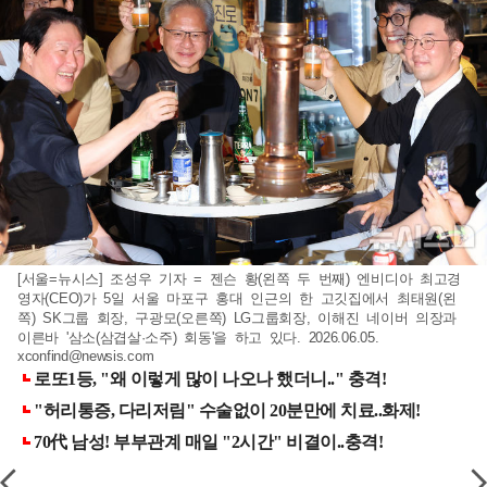
[서울=뉴시스] 조성우 기자 = 젠슨 황(왼쪽 두 번째) 엔비디아 최고경
영자(CEO)가 5일 서울 마포구 홍대 인근의 한 고깃집에서 최태원(왼
쪽) SK그룹 회장, 구광모(오른쪽) LG그룹회장, 이해진 네이버 의장과
이른바 '삼소(삼겹살·소주) 회동'을 하고 있다. 2026.06.05.
xconfind@newsis.com