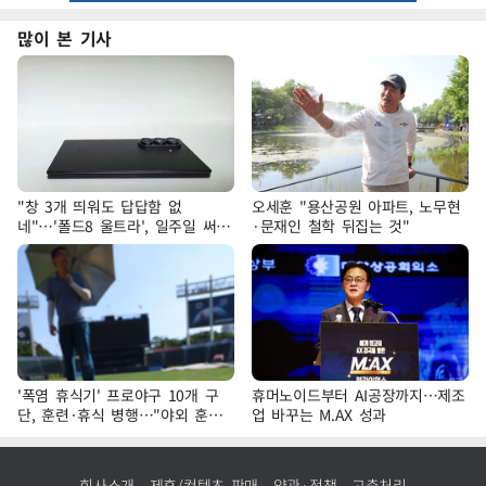
많이 본 기사
"창 3개 띄워도 답답함 없
오세훈 "용산공원 아파트, 노무현
네"…'폴드8 울트라', 일주일 써보
·문재인 철학 뒤집는 것"
니
'폭염 휴식기' 프로야구 10개 구
휴머노이드부터 AI공장까지…제조
단, 훈련·휴식 병행…"야외 훈련
업 바꾸는 M.AX 성과
해도 안전 최우선"
회사소개
제휴/컨텐츠 판매
약관·정책
고충처리