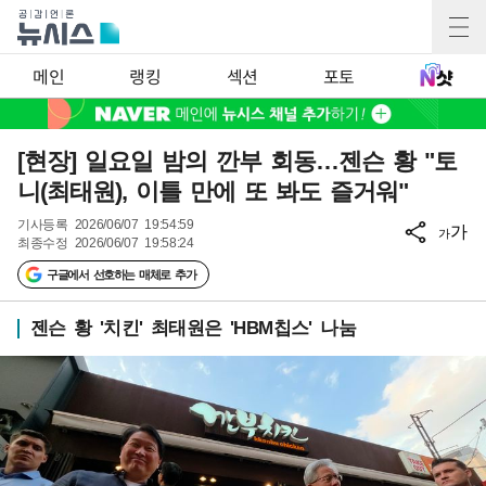
메인
랭킹
섹션
포토
[현장] 일요일 밤의 깐부 회동…젠슨 황 "토
니(최태원), 이틀 만에 또 봐도 즐거워"
기사등록
2026/06/07 19:54:59
가
가
최종수정
2026/06/07 19:58:24
구글에서 선호하는 매체로 추가
젠슨 황 '치킨' 최태원은 'HBM칩스' 나눔