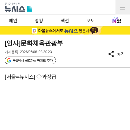
메인
랭킹
섹션
포토
[인사]문화체육관광부
기사등록
2026/06/08 08:20:23
가
가
구글에서 선호하는 매체로 추가
[서울=뉴시스] ◇과장급