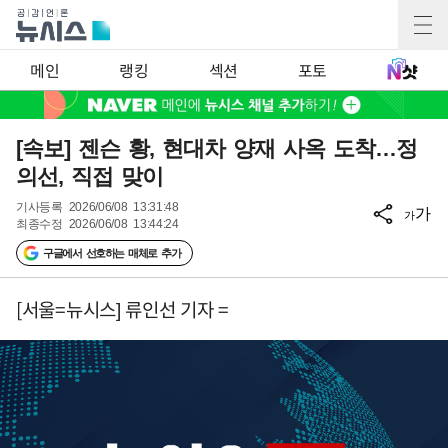
메인
랭킹
섹션
포토
[속보] 젠슨 황, 현대차 양재 사옥 도착…정
의선, 직접 맞이
기사등록
2026/06/08 13:31:48
가
가
최종수정
2026/06/08 13:44:24
구글에서 선호하는 매체로 추가
[서울=뉴시스] 류인선 기자 =