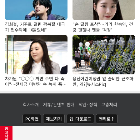
김희철, 거꾸로 걸린 광복절 태극
"손 떨림 포착"…카라 한승연, 건
기 현수막에 "X돌았네"
강 괜찮나 팬들 '걱정'
차가원 "○○○ 까면 주변 다 죽
용산어린이정원 앞 즐비한 근조화
어"…전세금 미반환 속 녹취 폭로
환, 왜?[뉴시스Pic]
파장
회사소개
제휴/컨텐츠 판매
약관·정책
고충처리
PC화면
제보하기
앱 다운로드
맨위로↑
광
COPYRIGHTⓒ
NEWSIS
ALL RIGHTS RESERVED.
고
삭
제