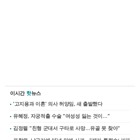
이시간
핫
뉴스
'고지용과 이혼' 의사 허양임, 새 출발했다
유혜정, 자궁적출 수술 "여성성 잃는 것이…"
김정렬 "친형 군대서 구타로 사망…유골 못 찾아"