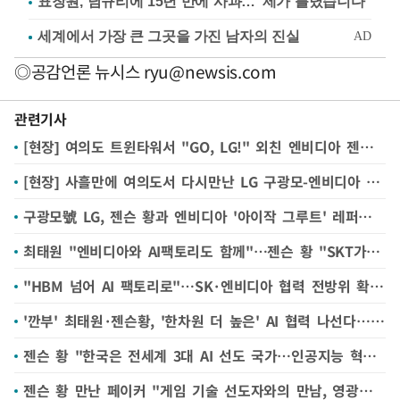
표창원, 남규리에 15년 만에 사과…"제가 틀렸습니다"
◎공감언론 뉴시스
ryu@newsis.com
관련기사
[현장] 여의도 트윈타워서 "GO, LG!" 외친 엔비디아 젠슨 황 '로보틱스·AI' 협력 강화
[현장] 사흘만에 여의도서 다시만난 LG 구광모-엔비디아 젠슨 황 "피지컬 AI 협력"
구광모號 LG, 젠슨 황과 엔비디아 '아이작 그루트' 레퍼런스 로봇 공동 개발
최태원 "엔비디아와 AI팩토리도 함께"…젠슨 황 "SKT가 핵심 역할"
"HBM 넘어 AI 팩토리로"…SK·엔비디아 협력 전방위 확대한다
'깐부' 최태원·젠슨황, '한차원 더 높은' AI 협력 나선다…"연구개발까지 공유"
젠슨 황 "한국은 전세계 3대 AI 선도 국가…인공지능 혁명서 중요 위치"
젠슨 황 만난 페이커 "게임 기술 선도자와의 만남, 영광이었다"