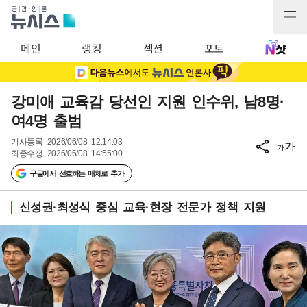
메인
랭킹
섹션
포토
강미애 교육감 당선인 지원 인수위, 남8명·
여4명 출범
기사등록
2026/06/08 12:14:03
가
가
최종수정
2026/06/08 14:55:00
구글에서 선호하는 매체로 추가
신성권·최성식 중심 교육·현장 전문가 정책 지원