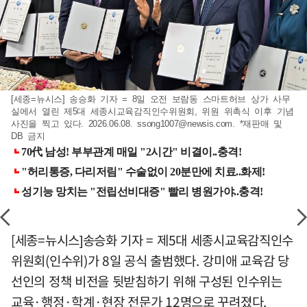
[세종=뉴시스] 송승화 기자 = 8일 오전 보람동 스마트허브 상가 사무
실에서 열린 제5대 세종시교육감직인수위원회, 위원 위촉식 이후 기념
사진을 찍고 있다. 2026.06.08.
ssong1007@newsis.com
. *재판매 및
DB 금지
[세종=뉴시스]송승화 기자 = 제5대 세종시교육감직인수
위원회(인수위)가 8일 공식 출범했다. 강미애 교육감 당
선인의 정책 비전을 뒷받침하기 위해 구성된 인수위는
교육·행정·학계·현장 전문가 12명으로 꾸려졌다.