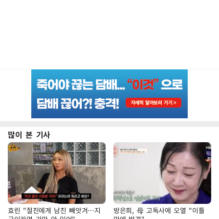
많이 본 기사
효린 "절친에게 남친 빼앗겨…지
방은희, 母 고독사에 오열 "이틀