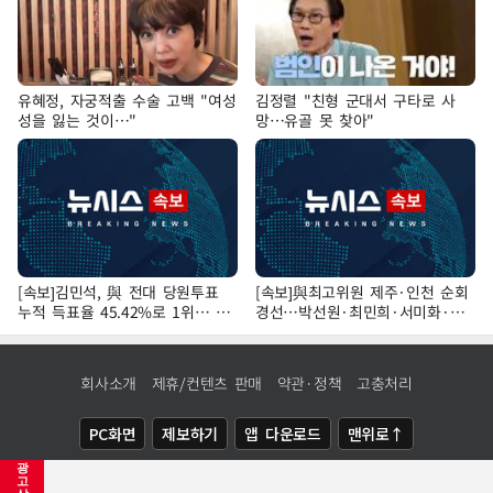
유혜정, 자궁적출 수술 고백 "여성
김정렬 "친형 군대서 구타로 사
성을 잃는 것이…"
망…유골 못 찾아"
[속보]김민석, 與 전대 당원투표
[속보]與최고위원 제주·인천 순회
누적 득표율 45.42%로 1위… 정
경선…박선원·최민희·서미화·한
청래 44.56%
민수·김용 순
회사소개
제휴/컨텐츠 판매
약관·정책
고충처리
PC화면
제보하기
앱 다운로드
맨위로↑
광
COPYRIGHTⓒ
NEWSIS
ALL RIGHTS RESERVED.
고