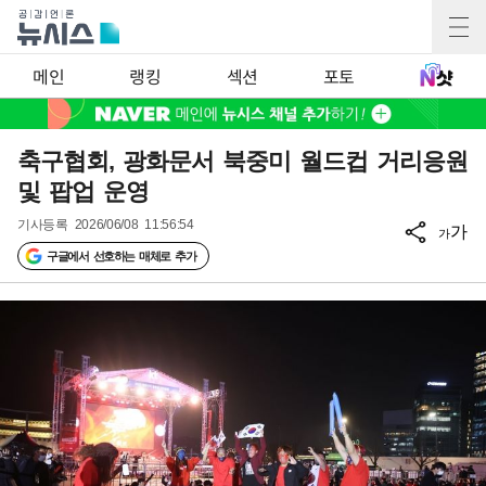
메인
랭킹
섹션
포토
축구협회, 광화문서 북중미 월드컵 거리응원
및 팝업 운영
기사등록
2026/06/08 11:56:54
가
가
구글에서 선호하는 매체로 추가