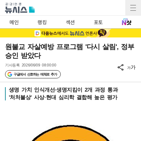
메인
랭킹
섹션
포토
원불교 자살예방 프로그램 '다시 살림', 정부
승인 받았다
기사등록
2026/06/09 08:00:00
가
가
구글에서 선호하는 매체로 추가
생명 가치 인식개선·생명지킴이 2개 과정 통과
'처처불상' 사상·현대 심리학 결합해 높은 평가