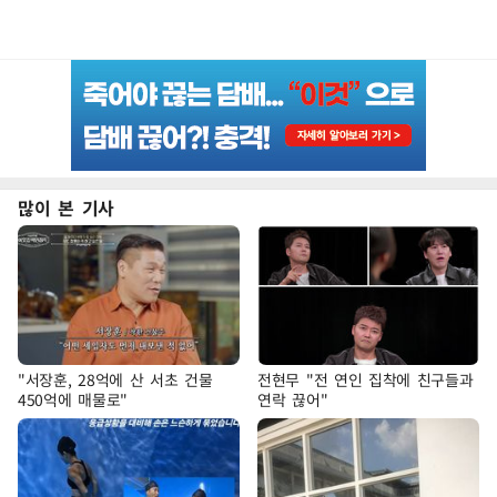
많이 본 기사
"서장훈, 28억에 산 서초 건물
전현무 "전 연인 집착에 친구들과
450억에 매물로"
연락 끊어"