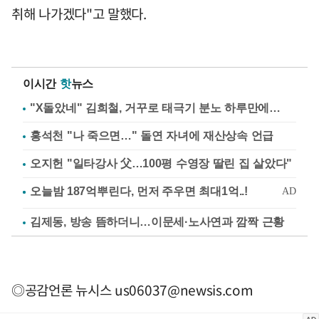
취해 나가겠다"고 말했다.
이시간
핫
뉴스
"X돌았네" 김희철, 거꾸로 태극기 분노 하루만에…
홍석천 "나 죽으면…" 돌연 자녀에 재산상속 언급
오지헌 "일타강사 父…100평 수영장 딸린 집 살았다"
김제동, 방송 뜸하더니…이문세·노사연과 깜짝 근황
◎공감언론 뉴시스
us06037@newsis.com