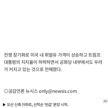
전쟁 장기화로 미국 내 휘발유 가격이 상승하고 트럼프
대통령의 지지율이 하락하면서 공화당 내부에서도 우려
가 커지고 있는 것으로 전해졌다.
◎공감언론 뉴시스
only@newsis.com