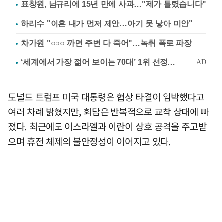
표창원, 남규리에 15년 만에 사과…"제가 틀렸습니다"
하리수 "이혼 내가 먼저 제안…아기 못 낳아 미안"
차가원 "○○○ 까면 주변 다 죽어"…녹취 폭로 파장
도널드 트럼프 미국 대통령은 협상 타결이 임박했다고
여러 차례 밝혔지만, 회담은 반복적으로 교착 상태에 빠
졌다. 최근에도 이스라엘과 이란이 상호 공격을 주고받
으며 휴전 체제의 불안정성이 이어지고 있다.