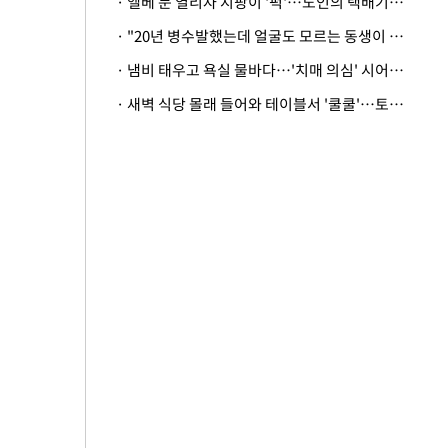
· 엘베 문 열리자 지팡이 '퍽'…노인의 택배기사 폭행 이유
· "20년 병수발했는데 얼굴도 모르는 동생이 유산 절반을"…배다른 형제 상속권 있을까
· 냄비 태우고 욕실 물바다…'치매 의심' 시어머니 검사 권유했다가 '날벼락'
· 새벽 식당 몰래 들어와 테이블서 '쿨쿨'…토사물 남기고 사라진 남성