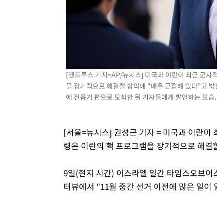
2시간 전 >
여자배구 이재영·이다영 자매, 아제르바이잔 투란VC 입단
2시간 전 >
외국인 심판 성 접대 7경기 들여다보니…한국 축구 '5승 2무'
2시간 전 >
[속보]코스닥, 2.86포인트(0.36%) 내린 798.81마감
2시간 전 >
[속보]코스피, 6200선 약보합…0.60% 내린 6258.77에 마
2시간 전 >
[속보]원·달러 환율, 7.7원 내린 1416.1원 마감
[앤드루스 기지=AP/뉴시스] 미국과 이란이 최근 군사
2시간 전 >
[속보] 노원서 40.1도 관측…서울, 2018년 이후 첫 40도
을 장기적으로 해결할 합의에 "매우 근접해 있다"고 밝
3시간 전 >
[속보]종합특검, '계엄 수용공간 확보' 신용해 前교정본부장 
에 전용기 편으로 도착한 뒤 기자들에게 발언하는 모습. 20
3시간 전 >
외신들도 주목한 韓축구 파문…"국민적 공분에 수사 재개"
3시간 전 >
11시간 압수수색에 성접대 파문까지…'쑥대밭' 된 축구협회
[서울=뉴시스] 권성근 기자 = 미국과 이란이 
3시간 전 >
[속보]규제합리화위원회 부위원장에 김태유 서울대 공대 교
령은 이란의 핵 프로그램을 장기적으로 해결할
후임
9일(현지 시간) 이스라엘 일간 타임스오브이스
터뷰에서 "11월 중간 선거 이전에 많은 일이