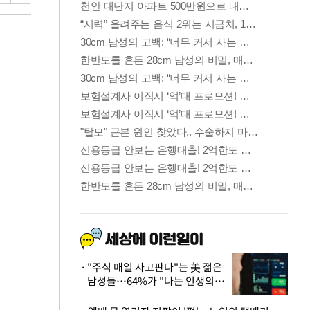
"주식 매일 사고판다"는 美 젊은
남성들…64%가 "나는 인생의
패배자“