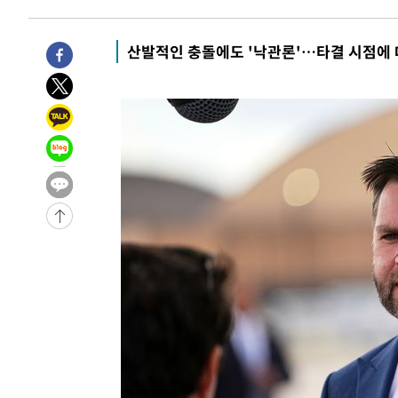
2시간 전 >
[속보]원·달러 환율, 7.7원 내린 1416.1원 마감
2시간 전 >
[속보] 노원서 40.1도 관측…서울, 2018년 이후 첫 40도
산발적인 충돌에도 '낙관론'…타결 시점에
3시간 전 >
[속보]종합특검, '계엄 수용공간 확보' 신용해 前교정본부장 
3시간 전 >
외신들도 주목한 韓축구 파문…"국민적 공분에 수사 재개"
3시간 전 >
11시간 압수수색에 성접대 파문까지…'쑥대밭' 된 축구협회
3시간 전 >
[속보]규제합리화위원회 부위원장에 김태유 서울대 공대 교
후임
-16118초 전 >
이강인, 폭염 속 AT마드리드 첫 훈련…80명 식사 대접까
-13257초 전 >
미 사업체 일자리, 7월에 2.3만개 순감하고 그 전 2개월 1
하향수정 (2보)
-12705초 전 >
[속보] 미 사업체, 일자리 7월에 2.3만 개 줄어…실업률은
↓
-8568초 전 >
[속보]이 대통령 "부동산 공급 기존 사고방식 매달리지 말
실천"
-7653초 전 >
이란, "오만과 '중앙 단일 루트' 합의…북쪽 인바운드·남
드는 임시"
12분 전 >
"낮 기온 소폭 하락"…수도권 폭염중대경보, 폭염경보로 하향
13분 전 >
[속보]이 대통령, '호우피해' 안동·의성 관할 4개 면 특별재난
14분 전 >
[단독]중수청 지원 검사들, 정원 초과 시 낮은 계급 임용…희망지
도
48분 전 >
낮 최고 37도 찜통더위…곳곳 소나기·강원 많은 비[내일날씨]
1시간 전 >
SK하이닉스, 용인·청주 팹에 54조 투자…"AI 메모리 수요 