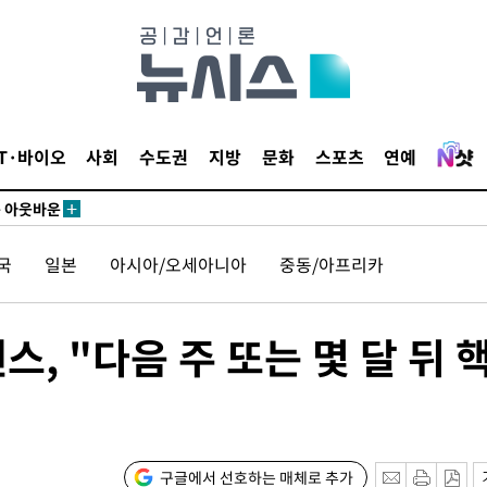
수…이병태
지(종합)
0.3만개
 4.1%로
IT·바이오
사회
수도권
지방
문화
스포츠
연예
고 과감히
쪽 아웃바운
국
일본
아시아/오세아니아
중동/아프리카
지역 선포
 못 갈 수
 "다음 주 또는 몇 달 뒤 
선제 대응"
구글에서 선호하는 매체로 추가
쳐