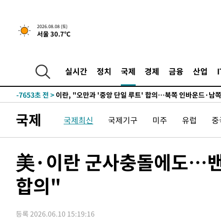
3시간 전 >
[속보]규제합리화위원회 부위원장에 김태유 서울대 공대 교
2026.08.08 (토)
서울 30.7℃
후임
-16118초 전 >
이강인, 폭염 속 AT마드리드 첫 훈련…80명 식사 대접까
-13257초 전 >
미 사업체 일자리, 7월에 2.3만개 순감하고 그 전 2개월 1
하향수정 (2보)
-12705초 전 >
[속보] 미 사업체, 일자리 7월에 2.3만 개 줄어…실업률은
실시간
정치
국제
경제
금융
산업
↓
-8568초 전 >
[속보]이 대통령 "부동산 공급 기존 사고방식 매달리지 말
실천"
-7653초 전 >
이란, "오만과 '중앙 단일 루트' 합의…북쪽 인바운드·남
드는 임시"
12분 전 >
"낮 기온 소폭 하락"…수도권 폭염중대경보, 폭염경보로 하향
국제
국제최신
국제기구
미주
유럽
중
13분 전 >
[속보]이 대통령, '호우피해' 안동·의성 관할 4개 면 특별재난
14분 전 >
[단독]중수청 지원 검사들, 정원 초과 시 낮은 계급 임용…희망지
도
48분 전 >
낮 최고 37도 찜통더위…곳곳 소나기·강원 많은 비[내일날씨]
美·이란 군사충돌에도…밴스,
1시간 전 >
SK하이닉스, 용인·청주 팹에 54조 투자…"AI 메모리 수요 
합의"
2시간 전 >
여자배구 이재영·이다영 자매, 아제르바이잔 투란VC 입단
2시간 전 >
외국인 심판 성 접대 7경기 들여다보니…한국 축구 '5승 2무'
2시간 전 >
[속보]코스닥, 2.86포인트(0.36%) 내린 798.81마감
등록 2026.06.10 15:19:16
2시간 전 >
[속보]코스피, 6200선 약보합…0.60% 내린 6258.77에 마