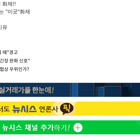
를 때"경고
"긴장 완화 신호"
 협상 우위인가?