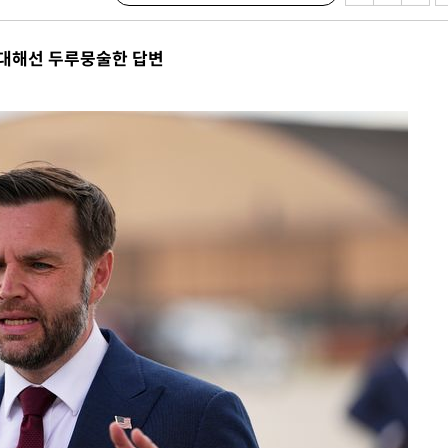
 대해선 두루뭉술한 답변
기소
수…이병태
지(종합)
0.3만개
 4.1%로
고 과감히
쪽 아웃바운
지역 선포
 못 갈 수
선제 대응"