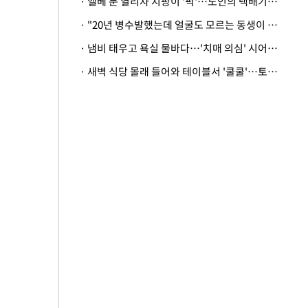
· 엘베 문 열리자 지팡이 '퍽'…노인의 택배기사 폭행 이유
· "20년 병수발했는데 얼굴도 모르는 동생이 유산 절반을"…배다른 형제 상속권 있을까
· 냄비 태우고 욕실 물바다…'치매 의심' 시어머니 검사 권유했다가 '날벼락'
· 새벽 식당 몰래 들어와 테이블서 '쿨쿨'…토사물 남기고 사라진 남성