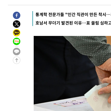
통계학 전문가들 "인간 직관이 만든 착시…
호남서 무더기 발견된 이유…표 쏠림 심하고