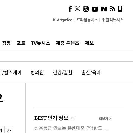
시, 스마트폰 액세서리에
NFC 더했다
K-Artprice
프라임뉴시스
위클리뉴시스
광장
포토
TV뉴시스
제휴 콘텐츠
제보
기/헬스케어
병의원
건강/질환
출산/육아
으