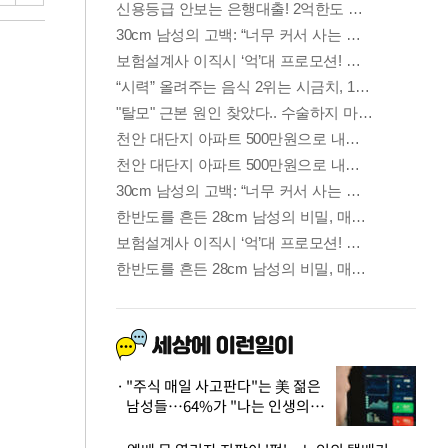
"주식 매일 사고판다"는 美 젊은
남성들…64%가 "나는 인생의
패배자“