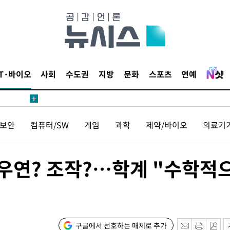
IT·바이오
사회
수도권
지방
문화
스포츠
연예
보안
컴퓨터/SW
게임
과학
제약/바이오
의료기
는 우연? 조작?…학계 "수학적
구글에서 선호하는 매체로 추가