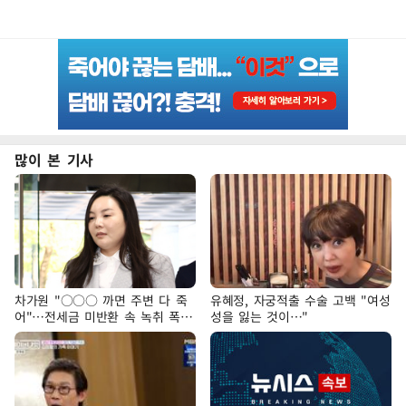
많이 본 기사
차가원 "○○○ 까면 주변 다 죽
유혜정, 자궁적출 수술 고백 "여성
어"…전세금 미반환 속 녹취 폭로
성을 잃는 것이…"
파장