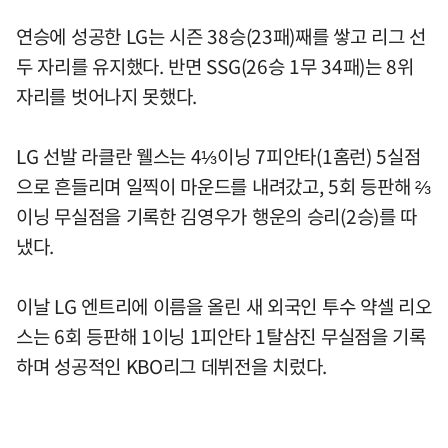
연승에 성공한 LG는 시즌 38승(23패)째를 쌓고 리그 선
두 자리를 유지했다. 반면 SSG(26승 1무 34패)는 8위
자리를 벗어나지 못했다.
LG 선발 라클란 웰스는 4⅓이닝 7피안타(1홈런) 5실점
으로 흔들리며 일찍이 마운드를 내려갔고, 5회 등판해 ⅔
이닝 무실점을 기록한 김영우가 행운의 승리(2승)를 따
냈다.
이날 LG 엔트리에 이름을 올린 새 외국인 투수 약셀 리오
스는 6회 등판해 1이닝 1피안타 1탈삼진 무실점을 기록
하며 성공적인 KBO리그 데뷔전을 치렀다.