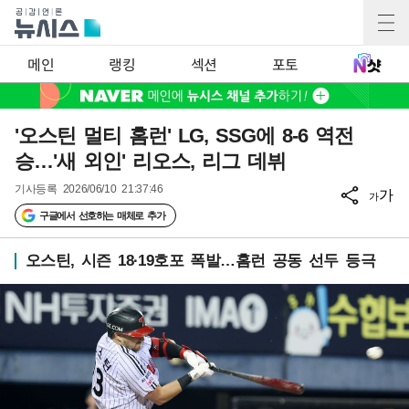
메인
랭킹
섹션
포토
'오스틴 멀티 홈런' LG, SSG에 8-6 역전
승…'새 외인' 리오스, 리그 데뷔
기사등록
2026/06/10 21:37:46
가
가
구글에서 선호하는 매체로 추가
오스틴, 시즌 18·19호포 폭발…홈런 공동 선두 등극