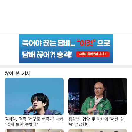
많이 본 기사
김희철, 결국 '거꾸로 태극기' 사과
홍석천, 입양 두 자녀에 '재산 상
"깊게 보지 못했다"
속' 언급했다