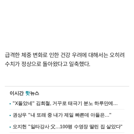
급격한 체중 변화로 인한 건강 우려에 대해서는 오히려
수치가 정상으로 돌아왔다고 일축했다.
이시간
핫
뉴스
"X돌았네" 김희철, 거꾸로 태극기 분노 하루만에…
권상우 "내 또래 중 내가 제일 빠른데 아들은…"
오지헌 "일타강사 父…100평 수영장 딸린 집 살았다"