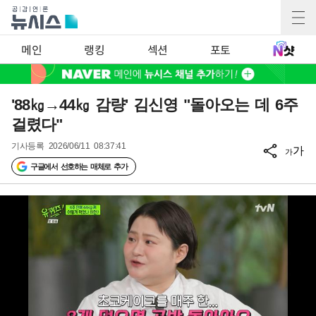
메인
랭킹
섹션
포토
'88㎏→44㎏ 감량' 김신영 "돌아오는 데 6주
걸렸다"
기사등록
2026/06/11 08:37:41
가
가
구글에서 선호하는 매체로 추가