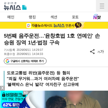
메인
랭킹
섹션
포토
5번째 음주운전…'윤창호법 1호 연예인' 손
승원 징역 1년·법정 구속
기사등록
2026/06/11 14:29:37
가
가
최종수정
2026/06/11 14:34:33
구글에서 선호하는 매체로 추가
도로교통법 위반(음주운전) 등 혐의
"죄질 무거워…과거 여러차례 음주운전"
'블랙박스 은닉 발각' 여자친구 선고유예
X