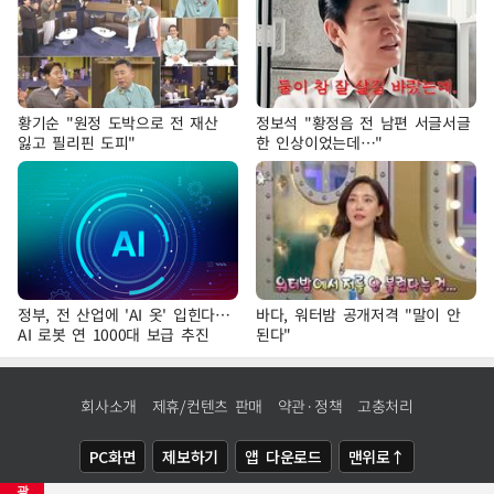
황기순 "원정 도박으로 전 재산
정보석 "황정음 전 남편 서글서글
잃고 필리핀 도피"
한 인상이었는데…"
정부, 전 산업에 'AI 옷' 입힌다…
바다, 워터밤 공개저격 "말이 안
AI 로봇 연 1000대 보급 추진
된다"
회사소개
제휴/컨텐츠 판매
약관·정책
고충처리
PC화면
제보하기
앱 다운로드
맨위로↑
광